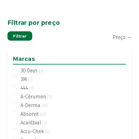
Filtrar por preço
Pre
Pre
Filtrar
Preço:
—
mí
má
Marcas
30 Days
(1)
3M
(1)
444
(1)
A-Cérumen
(1)
A-Derma
(6)
Absorvit
(21)
Acarilbial
(1)
Accu-Chek
(4)