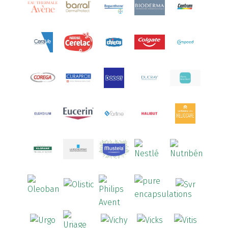
Aquoral
(1)
Arcalion
(1)
Arcid
(2)
Aredsan
(1)
Arkopharma
(57)
Armolipid
(1)
Arnidol
(3)
Arnigel
(1)
Artelac
(4)
Arterin
(3)
Arthrodont
(6)
ArtiActive
(2)
Artrocomplet
(1)
Artrozen
(1)
Aspegic
(1)
Aspirina
(4)