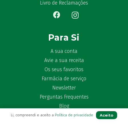
Bêlisina
(1)
Livro de Reclamações
Ben-u-gripe
(1)
Ben-U-Ron
(6)
Benaderma
(1)
Benflux
(4)
Para Si
Benylin
(1)
Benzac
(2)
A sua conta
Benzacare
(2)
Avie a sua receita
Bepanthen
(5)
Os seus favoritos
Bepanthene
(10)
Farmácia de serviço
Bequisan
(1)
Newsletter
Betadine
(9)
Perguntas Frequentes
Beter
(16)
Bexident
Blog
(7)
Bi-Oralsuero
(1)
Aceito
Li, compreendi e aceito a
Política de privacidade
Biafine
(2)