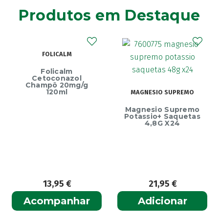
Agiolax
(2)
Produtos em Destaque
Ainara
(1)
Akildia
(1)
Akileïne
(14)
FOLICALM
Akilhiver
(1)
Alanerv
Folicalm
(1)
Cetoconazol
Alasod
Champô 20mg/g
(1)
120ml
MAGNESIO SUPREMO
Alcura
(1)
Magnesio Supremo
Alerjon
E
(1)
Potassio+ Saquetas
4,8G X24
Algasiv
(2)
Algesal
(1)
Aliand
(2)
Alifar
(1)
Alka-Seltzer
(1)
13,95
€
21,95
€
ALL TEST
(3)
Acompanhar
Adicionar
Allergodil
(2)