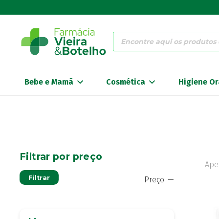
Products
search
Bebe e Mamã
Cosmética
Higiene Or
Filtrar por preço
Ape
Preço
Preço
Filtrar
Preço:
—
mínimo
máximo