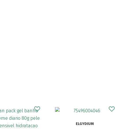
CURAPROX
ELGYDIUM
Curaprox Surgical