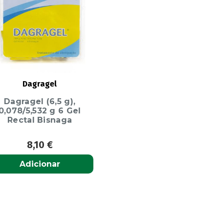
Dagragel
Dagragel (6,5 g),
0,078/5,532 g 6 Gel
Rectal Bisnaga
8,10
€
Adicionar