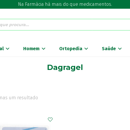
Na Farmácia há mais do que medicamentos.
al
Homem
Ortopedia
Saúde
Dagragel
nas um resultado