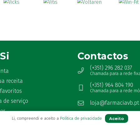
Si
Contactos
(+351) 296 282 037
onta
Chamada para a rede fix
ua receita
(+351) 964 804 190
favoritos
Chamada para a rede mó
 de serviço
loja@farmaciavb.pt
ter
Abertos de 2ª a 6ª das 9:00h à
Aceito
Li, compreendi e aceito a
Política de privacidade
as Frequentes
Sábados das 9:00h às 13:00h
Ver Farmácia de Serviço aber