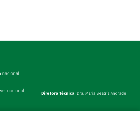
a nacional
vel nacional
Diretora Técnica:
Dra. Maria Beatriz Andrade
s 19:00h
ta hoje