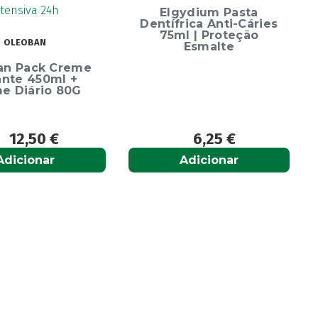
Escova Dentes Me
Elgydium Pasta
Soft
Dentífrica Anti-Cáries
75ml | Proteção
Esmalte
6,25
€
6,65
€
Adicionar
Adicionar