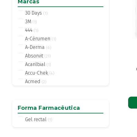
Marcas
30 Days
(1)
3M
(1)
444
(1)
A-Cérumen
(1)
A-Derma
(6)
Absorvit
(21)
Acarilbial
(1)
Accu-Chek
(4)
Acmed
(2)
Actifed
(2)
Actius
(4)
Activsil
Forma Farmacêutica
(2)
Actreen
(1)
Gel rectal
(1)
Actronadol
(1)
Acutil
(3)