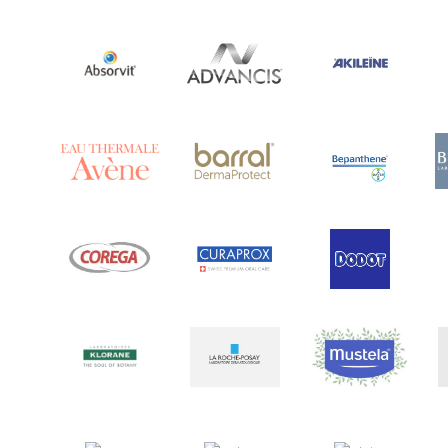
Ananase
(1)
Androcare
(1)
Anidrosan
(1)
Ansiwell
(2)
Anthelmin
(1)
Antigrippine
(2)
Aposán
(65)
Aptamil
(16)
Aquilea
(3)
Aquoral
(1)
Arcalion
(1)
Arcid
(2)
Aredsan
(1)
Arkopharma
(57)
Armolipid
(1)
Arnidol
(3)