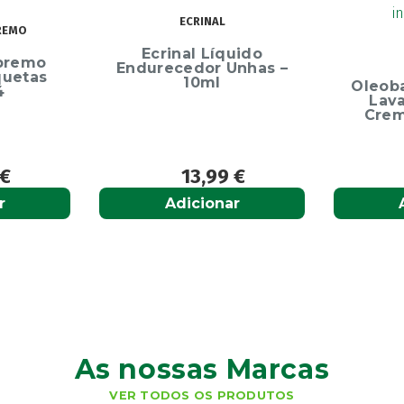
ECRINAL
inal Líquido
OLEOBAN
ecedor Unhas –
10ml
Oleoban Pack Creme
Lavante 450ml +
Creme Diário 80G
13,99
€
12,50
€
Adicionar
Adicionar
As nossas Marcas
VER TODOS OS PRODUTOS