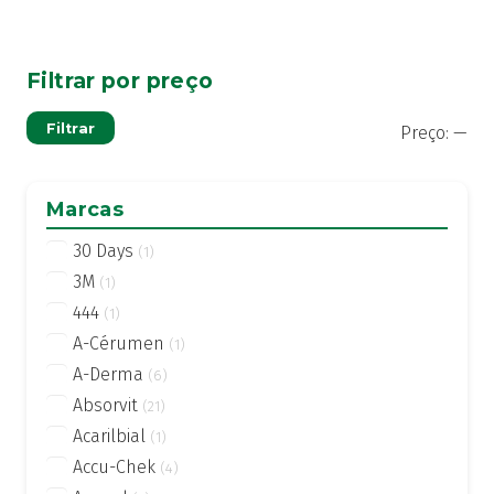
Filtrar por preço
Pre
Pre
Filtrar
Preço:
—
mí
má
Marcas
30 Days
(1)
3M
(1)
444
(1)
A-Cérumen
(1)
A-Derma
(6)
Absorvit
(21)
Acarilbial
(1)
Accu-Chek
(4)