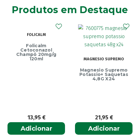
Agiolax
(2)
Produtos em Destaque
Ainara
(1)
Akildia
(1)
Akileïne
(14)
FOLICALM
Akilhiver
(1)
Alanerv
Folicalm
(1)
Cetoconazol
Alasod
Champô 20mg/g
(1)
120ml
MAGNESIO SUPREMO
Alcura
(1)
Ec
Magnesio Supremo
Alerjon
Endu
(1)
Potassio+ Saquetas
4,8G X24
Algasiv
(2)
Algesal
(1)
Aliand
(2)
Alifar
(1)
Alka-Seltzer
(1)
13,95
€
21,95
€
ALL TEST
(3)
Adicionar
Adicionar
Allergodil
(2)