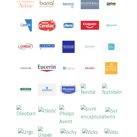
Aquoral
(1)
Arcalion
(1)
Arcid
(2)
Aredsan
(1)
Arkopharma
(57)
Armolipid
(1)
Arnidol
(3)
Arnigel
(1)
Artelac
(4)
Arterin
(3)
Arthrodont
(6)
ArtiActive
(2)
Artrocomplet
(1)
Artrozen
(1)
Aspegic
(1)
Aspirina
(4)