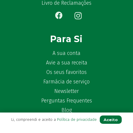
Bêlisina
(1)
Livro de Reclamações
Ben-u-gripe
(1)
Ben-U-Ron
(6)
Benaderma
(1)
Benflux
(4)
Para Si
Benylin
(1)
Benzac
(2)
A sua conta
Benzacare
(2)
Avie a sua receita
Bepanthen
(5)
Os seus favoritos
Bepanthene
(10)
Farmácia de serviço
Bequisan
(1)
Newsletter
Betadine
(9)
Perguntas Frequentes
Beter
(16)
Bexident
Blog
(7)
Bi-Oralsuero
(1)
Aceito
Li, compreendi e aceito a
Política de privacidade
Biafine
(2)