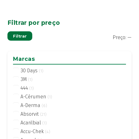
Filtrar por preço
Pre
Pre
Filtrar
Preço:
—
mí
má
Marcas
30 Days
(1)
3M
(1)
444
(1)
A-Cérumen
(1)
A-Derma
(6)
Absorvit
(21)
Acarilbial
(1)
Accu-Chek
(4)