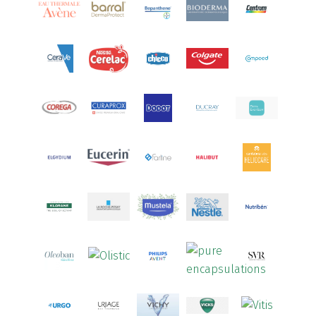
Aquilea
(3)
Aquoral
(1)
Arcalion
(1)
Arcid
(2)
Aredsan
(1)
Arkopharma
(57)
Armolipid
(1)
Arnidol
(3)
Arnigel
(1)
Artelac
(4)
Arterin
(3)
Arthrodont
(6)
ArtiActive
(2)
Artrocomplet
(1)
Artrozen
(1)
Aspegic
(1)