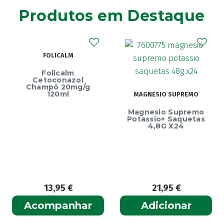
Agiolax
(2)
Produtos em Destaque
Ainara
(1)
Akildia
(1)
Akileïne
(14)
FOLICALM
Akilhiver
(1)
Alanerv
Folicalm
(1)
Cetoconazol
Alasod
Champô 20mg/g
(1)
120ml
MAGNESIO SUPREMO
Alcura
(1)
Ec
Magnesio Supremo
Alerjon
Endu
(1)
Potassio+ Saquetas
4,8G X24
Algasiv
(2)
Algesal
(1)
Aliand
(2)
Alifar
(1)
Alka-Seltzer
(1)
13,95
€
21,95
€
ALL TEST
(3)
Acompanhar
Adicionar
Allergodil
(2)