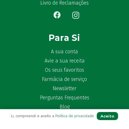
Bekunis
(2)
Livro de Reclamações
Bêlisina
(1)
Ben-u-gripe
(1)
Ben-U-Ron
(6)
Benaderma
(1)
Para Si
Benflux
(4)
Benylin
(1)
A sua conta
Benzac
(2)
Avie a sua receita
Benzacare
(2)
Os seus favoritos
Bepanthen
(5)
Farmácia de serviço
Bepanthene
(10)
Newsletter
Bequisan
(1)
Perguntas Frequentes
Betadine
(9)
Beter
Blog
(16)
Bexident
(7)
Aceito
Li, compreendi e aceito a
Política de privacidade
Bi-Oralsuero
(1)