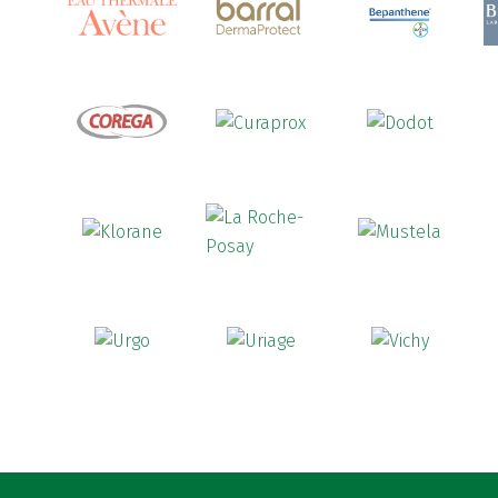
Ananase
(1)
Androcare
(1)
Anidrosan
(1)
Ansiwell
(2)
Anthelmin
(1)
Antigrippine
(2)
Aposán
(65)
Aptamil
(16)
Aquilea
(3)
Aquoral
(1)
Arcalion
(1)
Arcid
(2)
Aredsan
(1)
Arkopharma
(57)
Armolipid
(1)
Arnidol
(3)