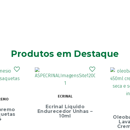
Produtos em Destaque
ECRINAL
REMO
Ecrinal Líquido
premo
Endurecedor Unhas –
quetas
10ml
Oleob
4
Lav
Crem