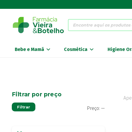
Products
search
Bebe e Mamã
Cosmética
Higiene Or
Filtrar por preço
Ape
Preço
Preço
Filtrar
Preço:
—
mínimo
máximo