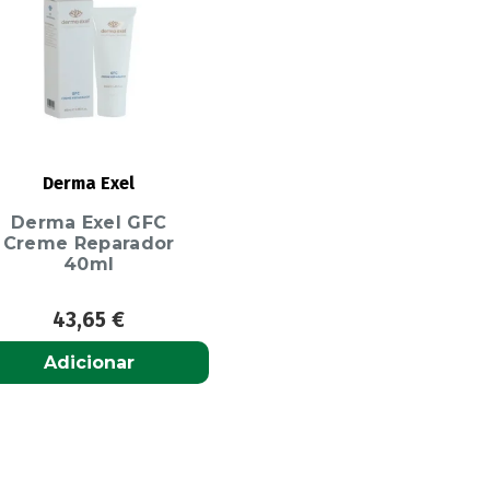
Derma Exel
Derma Exel GFC
Creme Reparador
40ml
43,65
€
Adicionar