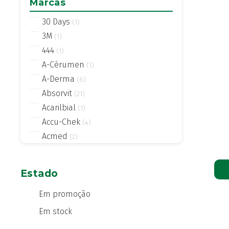
Marcas
30 Days
(1)
3M
(1)
444
(1)
A-Cérumen
(1)
A-Derma
(6)
Absorvit
(21)
Acarilbial
(1)
Accu-Chek
(4)
Acmed
(2)
Actifed
(2)
Actius
(4)
Estado
Activsil
(2)
Actreen
Em promoção
(1)
Actronadol
(1)
Em stock
Acutil
(3)