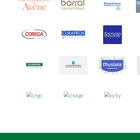
Ananase
(1)
Androcare
(1)
Anidrosan
(1)
Ansiwell
(2)
Anthelmin
(1)
Antigrippine
(2)
Aposán
(65)
Aptamil
(16)
Aquilea
(3)
Aquoral
(1)
Arcalion
(1)
Arcid
(2)
Aredsan
(1)
Arkopharma
(57)
Armolipid
(1)
Arnidol
(3)