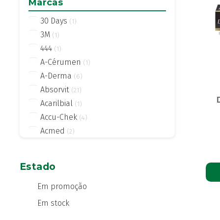
Marcas
30 Days
(1)
3M
(1)
444
(1)
A-Cérumen
(1)
A-Derma
(6)
Absorvit
(21)
Acarilbial
(1)
Accu-Chek
(4)
Acmed
(2)
Actifed
(2)
Actius
(4)
Estado
Activsil
(2)
Actreen
Em promoção
(1)
Actronadol
(1)
Em stock
Acutil
(3)