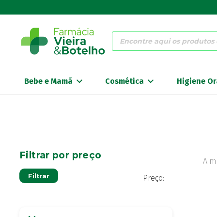
Products
search
Bebe e Mamã
Cosmética
Higiene Or
Filtrar por preço
A m
Preço
Preço
Filtrar
Preço:
—
mínimo
máximo