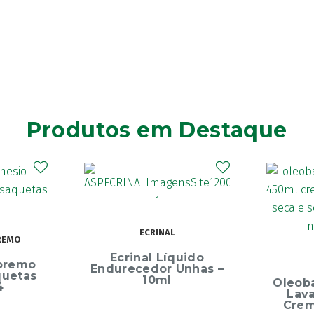
Produtos em Destaque
ECRINAL
inal Líquido
OLEOBAN
ecedor Unhas –
10ml
Oleoban Pack Creme
Lavante 450ml +
Creme Diário 80G