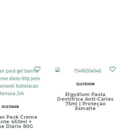
CURAPROX
ELGYDIUM
Curaprox Surgical
Escova Dentes Me
Elgydium Pasta
Soft
Dentífrica Anti-Cáries
75ml | Proteção
Esmalte