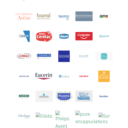
Aquilea
(3)
Aquoral
(1)
Arcalion
(1)
Arcid
(2)
Aredsan
(1)
Arkopharma
(57)
Armolipid
(1)
Arnidol
(3)
Arnigel
(1)
Artelac
(4)
Arterin
(3)
Arthrodont
(6)
ArtiActive
(2)
Artrocomplet
(1)
Artrozen
(1)
Aspegic
(1)