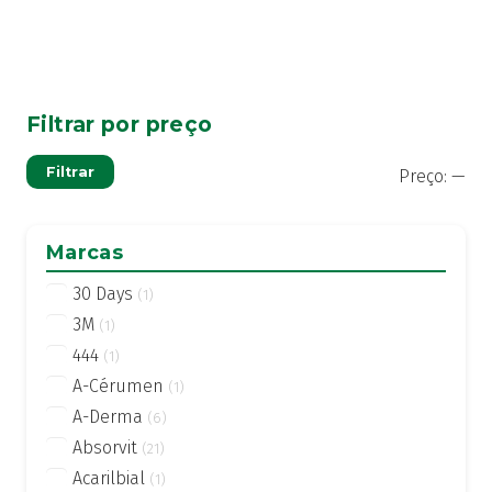
Filtrar por preço
Pre
Pre
Filtrar
Preço:
—
mí
má
Marcas
30 Days
(1)
3M
(1)
444
(1)
A-Cérumen
(1)
A-Derma
(6)
Absorvit
(21)
Acarilbial
(1)