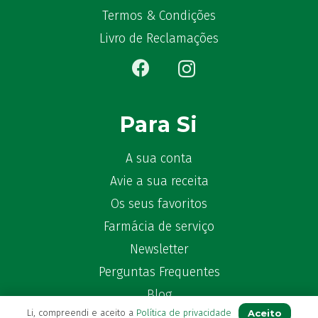
Bekunis
(2)
Termos & Condições
Bêlisina
(1)
Livro de Reclamações
Ben-u-gripe
(1)
Ben-U-Ron
(6)
Benaderma
(1)
Benflux
(4)
Para Si
Benylin
(1)
Benzac
(2)
A sua conta
Benzacare
(2)
Avie a sua receita
Bepanthen
(5)
Os seus favoritos
Bepanthene
(10)
Farmácia de serviço
Bequisan
(1)
Newsletter
Betadine
(9)
Beter
(16)
Perguntas Frequentes
Bexident
(7)
Blog
Bi-Oralsuero
(1)
Aceito
Li, compreendi e aceito a
Política de privacidade