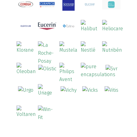
Arcid
(2)
Aredsan
(1)
Arkopharma
(57)
Armolipid
(1)
Arnidol
(3)
Arnigel
(1)
Artelac
(4)
Arterin
(3)
Arthrodont
(6)
ArtiActive
(2)
Artrocomplet
(1)
Artrozen
(1)
Aspegic
(1)
Aspirina
(4)
Astrilax
(1)
ATL
(12)