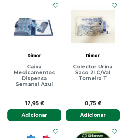
Dimor
Dimor
Caixa
Colector Urina
Medicamentos
Saco 2l C/Val
Dispensa
Torneira T
Semanal Azul
17,95
€
0,75
€
Adicionar
Adicionar