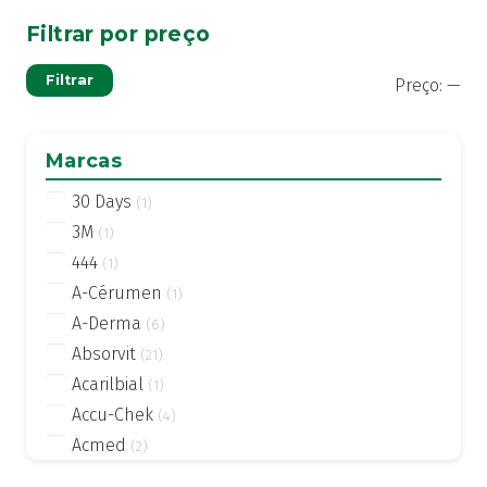
Filtrar por preço
Pre
Pre
Filtrar
Preço:
—
mí
má
Marcas
30 Days
(1)
3M
(1)
444
(1)
A-Cérumen
(1)
A-Derma
(6)
Absorvit
(21)
Acarilbial
(1)
Accu-Chek
(4)
Acmed
(2)
Actifed
(2)