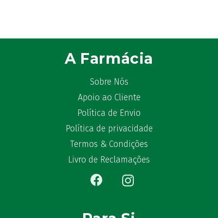
Atyflor
(2)
Audispray
(2)
Avène
(88)
Azora
(1)
A Farmácia
B-Lift
(2)
Baciginal
(2)
Sobre Nós
Bailleul Dermatologie
(4)
Apoio ao Cliente
balene by Bexident
(6)
Política de Envio
Bambo Nature
(1)
Política de privacidade
Barral
(18)
Termos & Condições
BD
(4)
Bebegel
Livro de Reclamações
(1)
Becozyme
(2)
Bekunis
(2)
Bêlisina
(1)
Ben-u-gripe
(1)