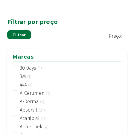
Filtrar por preço
Pre
Pre
Filtrar
Preço:
—
mí
má
Marcas
30 Days
(1)
3M
(1)
444
(1)
A-Cérumen
(1)
A-Derma
(6)
Absorvit
(21)
Acarilbial
(1)
Accu-Chek
(4)