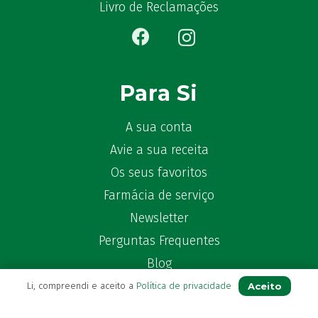
Bêlisina
(1)
Livro de Reclamações
Ben-u-gripe
(1)
Ben-U-Ron
(6)
Benaderma
(1)
Benflux
(4)
Para Si
Benylin
(1)
Benzac
(2)
A sua conta
Benzacare
(2)
Avie a sua receita
Bepanthen
(5)
Os seus favoritos
Bepanthene
(10)
Farmácia de serviço
Bequisan
(1)
Newsletter
Betadine
(9)
Perguntas Frequentes
Beter
(16)
Bexident
Blog
(7)
Bi-Oralsuero
(1)
Aceito
Li, compreendi e aceito a
Política de privacidade
Biafine
(2)