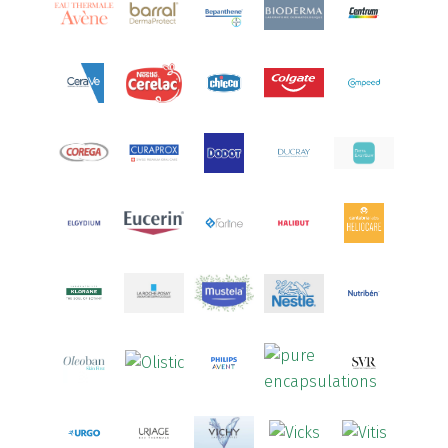
Aquoral
(1)
Arcalion
(1)
Arcid
(2)
Aredsan
(1)
Arkopharma
(57)
Armolipid
(1)
Arnidol
(3)
Arnigel
(1)
Artelac
(4)
Arterin
(3)
Arthrodont
(6)
ArtiActive
(2)
Artrocomplet
(1)
Artrozen
(1)
Aspegic
(1)
Aspirina
(4)