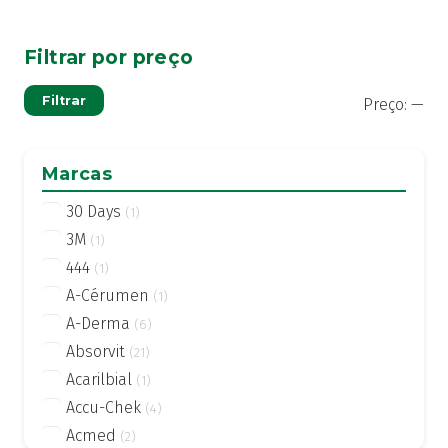
Filtrar por preço
Pre
Pre
Filtrar
Preço:
—
mí
má
Marcas
30 Days
(1)
3M
(1)
444
(1)
A-Cérumen
(1)
A-Derma
(6)
Absorvit
(21)
Acarilbial
(1)
Accu-Chek
(4)
Acmed
(2)