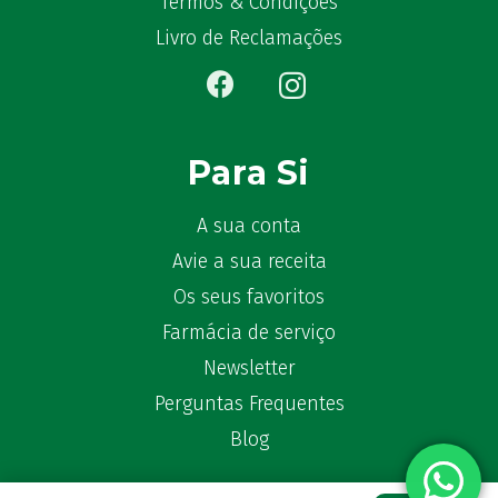
Termos & Condições
Ben-u-gripe
(1)
Livro de Reclamações
Ben-U-Ron
(6)
Benaderma
(1)
Benflux
(4)
Benylin
(1)
Para Si
Benzac
(2)
Benzacare
(2)
A sua conta
Bepanthen
(5)
Avie a sua receita
Bepanthene
(10)
Os seus favoritos
Bequisan
(1)
Betadine
(9)
Farmácia de serviço
Beter
(16)
Newsletter
Bexident
(7)
Perguntas Frequentes
Bi-Oralsuero
(1)
Blog
Biafine
(2)
Bio-Oil
(3)