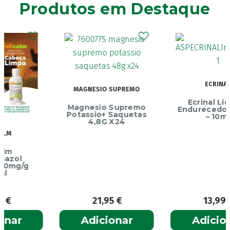
Produtos em Destaque
Ainara
(1)
Akildia
(1)
Akileïne
(14)
Akilhiver
(1)
Alanerv
(1)
Alasod
(1)
ECRINAL
MAGNESIO SUPREMO
Alcura
(1)
Ecrinal Líquido
Magnesio Supremo
Alerjon
Endurecedor Unhas
(1)
Potassio+ Saquetas
– 10ml
4,8G X24
Algasiv
(2)
Algesal
(1)
Aliand
(2)
Alifar
(1)
Alka-Seltzer
(1)
ALL TEST
(3)
21,95
€
13,99
€
Allergodil
(2)
Adicionar
Adicionar
Allergodil OD
(1)