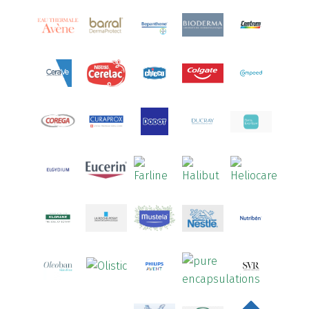
Arcalion
(1)
Arcid
(2)
Aredsan
(1)
Arkopharma
(57)
Armolipid
(1)
Arnidol
(3)
Arnigel
(1)
Artelac
(4)
Arterin
(3)
Arthrodont
(6)
ArtiActive
(2)
Artrocomplet
(1)
Artrozen
(1)
Aspegic
(1)
Aspirina
(4)
Astrilax
(1)