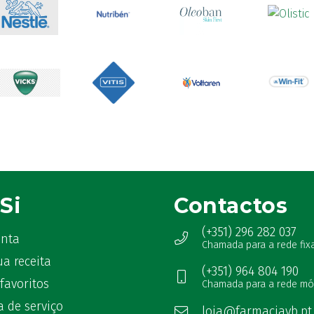
Si
Contactos
(+351) 296 282 037
onta
Chamada para a rede fix
ua receita
(+351) 964 804 190
favoritos
Chamada para a rede mó
 de serviço
loja@farmaciavb.pt