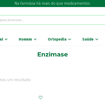
Na Farmácia há mais do que medicamentos.
al
Homem
Ortopedia
Saúde
Enzimase
nas um resultado