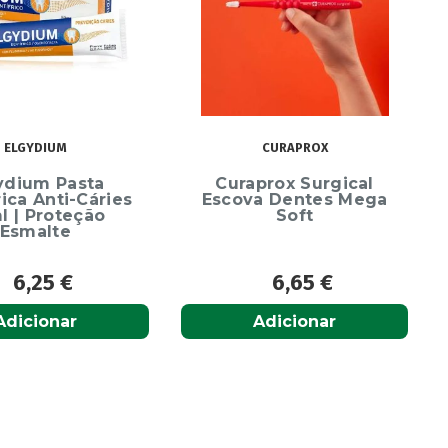
ELGYDIUM
CURAPROX
ydium Pasta
Curaprox Surgical
rica Anti-Cáries
Escova Dentes Mega
l | Proteção
Soft
Esmalte
6,25
€
6,65
€
Adicionar
Adicionar