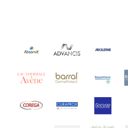
Ananase
(1)
Androcare
(1)
Anidrosan
(1)
Ansiwell
(2)
Anthelmin
(1)
Antigrippine
(2)
Aposán
(65)
Aptamil
(16)
Aquilea
(3)
Aquoral
(1)
Arcalion
(1)
Arcid
(2)
Aredsan
(1)
Arkopharma
(57)
Armolipid
(1)
Arnidol
(3)