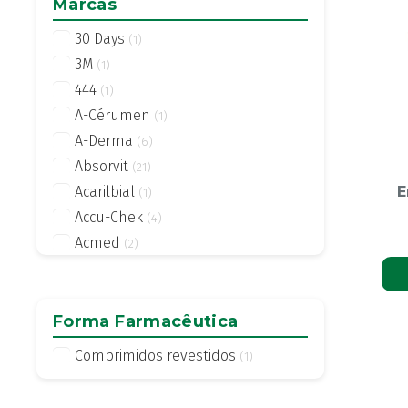
Marcas
30 Days
(1)
3M
(1)
444
(1)
A-Cérumen
(1)
A-Derma
(6)
Absorvit
(21)
Acarilbial
E
(1)
Accu-Chek
(4)
Acmed
(2)
Actifed
(2)
Actius
(4)
Activsil
Forma Farmacêutica
(2)
Actreen
(1)
Comprimidos revestidos
(1)
Actronadol
(1)
Acutil
(3)