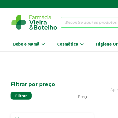
Products
search
Bebe e Mamã
Cosmética
Higiene Or
Filtrar por preço
Ape
Preço
Preço
Filtrar
Preço:
—
mínimo
máximo