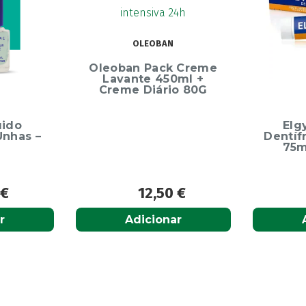
OLEOBAN
Oleoban Pack Creme
Lavante 450ml +
Creme Diário 80G
uido
Elg
Unhas –
Dentíf
75m
9
€
12,50
€
r
Adicionar