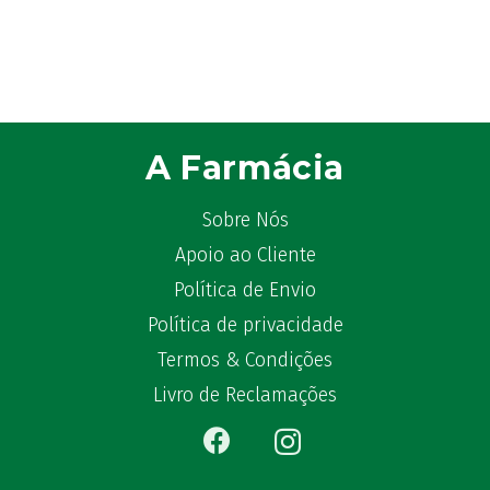
Aspirina
(4)
Astrilax
(1)
ATL
(12)
Atyflor
(2)
Audispray
(2)
A Farmácia
Avène
(88)
Azora
(1)
Sobre Nós
B-Lift
(2)
Apoio ao Cliente
Baciginal
(2)
Bailleul Dermatologie
(4)
Política de Envio
balene by Bexident
(6)
Política de privacidade
Bambo Nature
(1)
Termos & Condições
Barral
(18)
Livro de Reclamações
BD
(4)
Bebegel
(1)
Becozyme
(2)