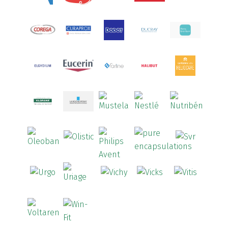
Aquilea
(3)
Aquoral
(1)
Arcalion
(1)
Arcid
(2)
Aredsan
(1)
Arkopharma
(57)
Armolipid
(1)
Arnidol
(3)
Arnigel
(1)
Artelac
(4)
Arterin
(3)
Arthrodont
(6)
ArtiActive
(2)
Artrocomplet
(1)
Artrozen
(1)
Aspegic
(1)