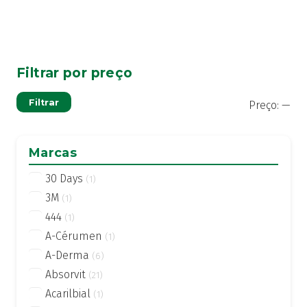
Filtrar por preço
Pre
Pre
Filtrar
Preço:
—
mí
má
Marcas
30 Days
(1)
3M
(1)
444
(1)
A-Cérumen
(1)
A-Derma
(6)
Absorvit
(21)
Acarilbial
(1)