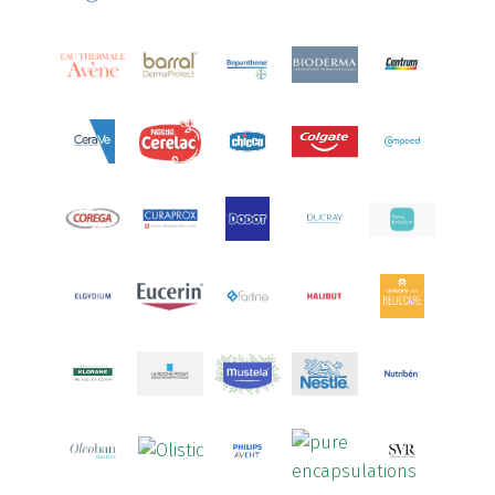
Aquoral
(1)
Arcalion
(1)
Arcid
(2)
Aredsan
(1)
Arkopharma
(57)
Armolipid
(1)
Arnidol
(3)
Arnigel
(1)
Artelac
(4)
Arterin
(3)
Arthrodont
(6)
ArtiActive
(2)
Artrocomplet
(1)
Artrozen
(1)
Aspegic
(1)
Aspirina
(4)