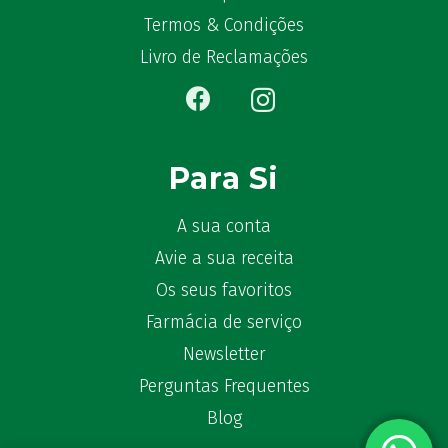
Bêlisina
(1)
Termos & Condições
Ben-u-gripe
(1)
Livro de Reclamações
Ben-U-Ron
(6)
Benaderma
(1)
Benflux
(4)
Benylin
(1)
Para Si
Benzac
(2)
Benzacare
(2)
A sua conta
Bepanthen
(5)
Avie a sua receita
Bepanthene
(10)
Bequisan
Os seus favoritos
(1)
Betadine
(9)
Farmácia de serviço
Beter
(16)
Newsletter
Bexident
(7)
Perguntas Frequentes
Bi-Oralsuero
(1)
Blog
Biafine
(2)