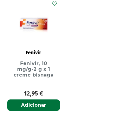
Fenivir
Fenivir, 10
mg/g-2 g x 1
creme bisnaga
12,95
€
Adicionar