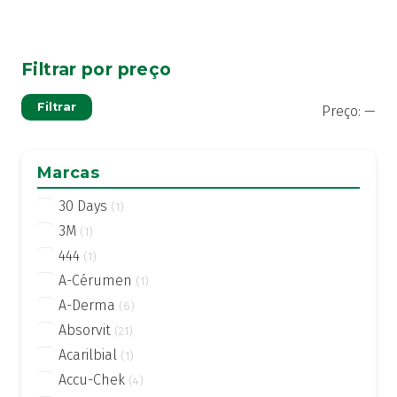
Filtrar por preço
Pre
Pre
Filtrar
Preço:
—
mí
má
Marcas
30 Days
(1)
3M
(1)
444
(1)
A-Cérumen
(1)
A-Derma
(6)
Absorvit
(21)
Acarilbial
(1)
Accu-Chek
(4)