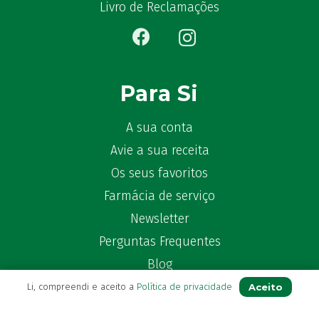
Bêlisina
(1)
Livro de Reclamações
Ben-u-gripe
(1)
Ben-U-Ron
(6)
Benaderma
(1)
Benflux
(4)
Para Si
Benylin
(1)
Benzac
(2)
A sua conta
Benzacare
(2)
Avie a sua receita
Bepanthen
(5)
Os seus favoritos
Bepanthene
(10)
Farmácia de serviço
Bequisan
(1)
Newsletter
Betadine
(9)
Perguntas Frequentes
Beter
(16)
Bexident
Blog
(7)
Bi-Oralsuero
(1)
Aceito
Li, compreendi e aceito a
Política de privacidade
Biafine
(2)