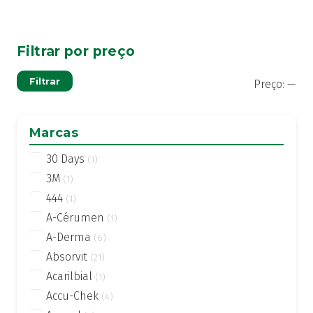
Filtrar por preço
Pre
Pre
Filtrar
Preço:
—
mí
má
Marcas
30 Days
(1)
3M
(1)
444
(1)
A-Cérumen
(1)
A-Derma
(6)
Absorvit
(21)
Acarilbial
(1)
Accu-Chek
(4)