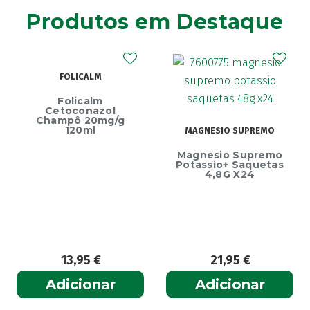
Agiolax
(2)
Produtos em Destaque
Ainara
(1)
Akildia
(1)
Akileïne
(14)
FOLICALM
Akilhiver
(1)
Alanerv
Folicalm
(1)
Cetoconazol
Alasod
Champô 20mg/g
(1)
120ml
MAGNESIO SUPREMO
Alcura
(1)
Magnesio Supremo
Alerjon
(1)
Potassio+ Saquetas
4,8G X24
Algasiv
(2)
Algesal
(1)
Aliand
(2)
Alifar
(1)
Alka-Seltzer
(1)
13,95
€
21,95
€
ALL TEST
(3)
Adicionar
Adicionar
Allergodil
(2)