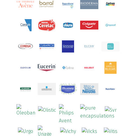
Aquoral
(1)
Arcalion
(1)
Arcid
(2)
Aredsan
(1)
Arkopharma
(57)
Armolipid
(1)
Arnidol
(3)
Arnigel
(1)
Artelac
(4)
Arterin
(3)
Arthrodont
(6)
ArtiActive
(2)
Artrocomplet
(1)
Artrozen
(1)
Aspegic
(1)
Aspirina
(4)