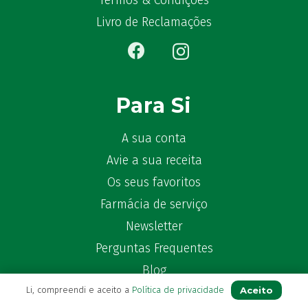
Termos & Condições
Bêlisina
(1)
Livro de Reclamações
Ben-u-gripe
(1)
Ben-U-Ron
(6)
Benaderma
(1)
Benflux
(4)
Para Si
Benylin
(1)
Benzac
(2)
A sua conta
Benzacare
(2)
Avie a sua receita
Bepanthen
(5)
Os seus favoritos
Bepanthene
(10)
Farmácia de serviço
Bequisan
(1)
Newsletter
Betadine
(9)
Beter
Perguntas Frequentes
(16)
Bexident
(7)
Blog
Bi-Oralsuero
(1)
Aceito
Li, compreendi e aceito a
Política de privacidade
Biafine
(2)