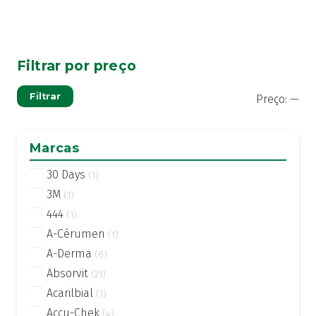
Filtrar por preço
Pre
Pre
Filtrar
Preço:
—
mí
má
Marcas
30 Days
(1)
3M
(1)
444
(1)
A-Cérumen
(1)
A-Derma
(6)
Absorvit
(21)
Acarilbial
(1)
Accu-Chek
(4)