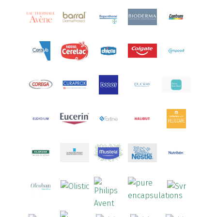
Aquoral
(1)
Arcalion
(1)
Arcid
(2)
Aredsan
(1)
Arkopharma
(57)
Armolipid
(1)
Arnidol
(3)
Arnigel
(1)
Artelac
(4)
Arterin
(3)
Arthrodont
(6)
ArtiActive
(2)
Artrocomplet
(1)
Artrozen
(1)
Aspegic
(1)
Aspirina
(4)