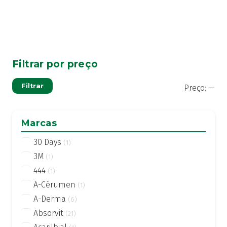
Filtrar por preço
Pre
Pre
Filtrar
Preço:
—
mí
má
Marcas
30 Days
(1)
3M
(1)
444
(1)
A-Cérumen
(1)
A-Derma
(6)
Absorvit
(21)