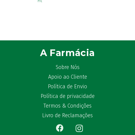
Aspegic
(1)
Aspirina
(4)
Astrilax
(1)
ATL
(12)
Atyflor
(2)
Audispray
(2)
A Farmácia
Avène
(88)
Azora
(1)
Sobre Nós
B-Lift
(2)
Baciginal
Apoio ao Cliente
(2)
Bailleul Dermatologie
(4)
Política de Envio
balene by Bexident
(6)
Política de privacidade
Bambo Nature
(1)
Termos & Condições
Barral
(18)
Livro de Reclamações
BD
(4)
Bebegel
(1)