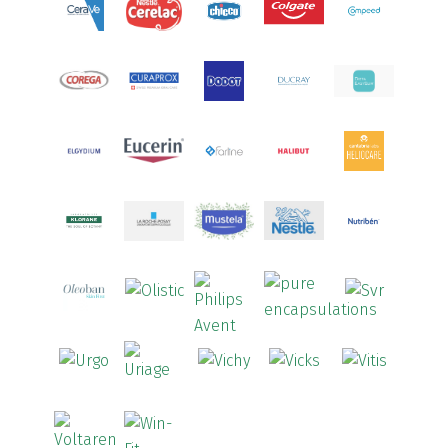
Aptamil
(16)
Aquilea
(3)
Aquoral
(1)
Arcalion
(1)
Arcid
(2)
Aredsan
(1)
Arkopharma
(57)
Armolipid
(1)
Arnidol
(3)
Arnigel
(1)
Artelac
(4)
Arterin
(3)
Arthrodont
(6)
ArtiActive
(2)
Artrocomplet
(1)
Artrozen
(1)