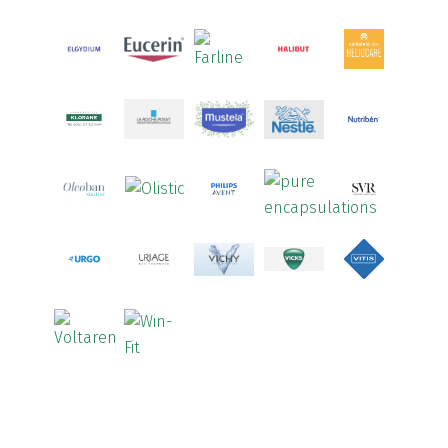
Aspirina
(4)
Astrilax
(1)
ATL
(12)
Atyflor
(2)
Audispray
(2)
Avène
(88)
Azora
(1)
B-Lift
(2)
Baciginal
(2)
Bailleul Dermatologie
(4)
balene by Bexident
(6)
Bambo Nature
(1)
Barral
(18)
BD
(4)
Bebegel
(1)
Becozyme
(2)