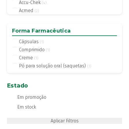
Accu-Chek
(4)
Acmed
(2)
Actifed
(2)
Actius
(4)
Forma Farmacêutica
Activsil
(2)
Cápsulas
(1)
Actreen
(1)
Comprimido
(1)
Actronadol
(1)
Creme
(1)
Acutil
(3)
Pó para solução oral (saquetas)
(1)
ADA care
(1)
Adiprox
(1)
Advancis
(24)
Estado
Advantage
(1)
Em promoção
Advantix
(2)
Em stock
Advocate
(4)
Aero-OM
(10)
Aerochamber
(4)