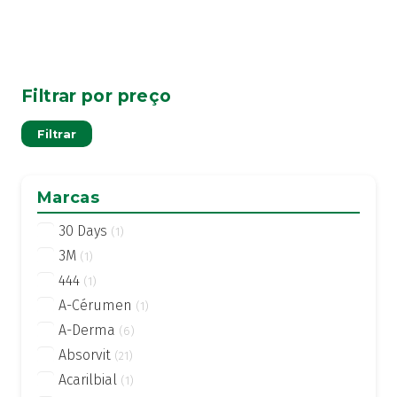
Filtrar por preço
Pre
Pre
Filtrar
mí
má
Marcas
30 Days
(1)
3M
(1)
444
(1)
A-Cérumen
(1)
A-Derma
(6)
Absorvit
(21)
Acarilbial
(1)