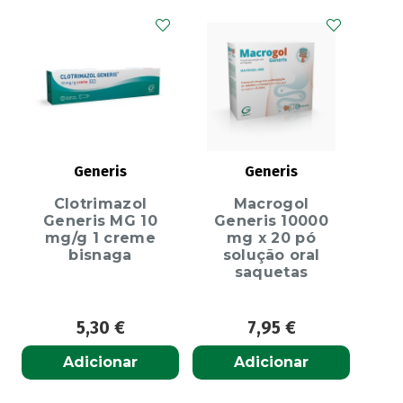
Generis
Generis
Clotrimazol
Macrogol
Generis MG 10
Generis 10000
mg/g 1 creme
mg x 20 pó
bisnaga
solução oral
saquetas
5,30
€
7,95
€
Adicionar
Adicionar