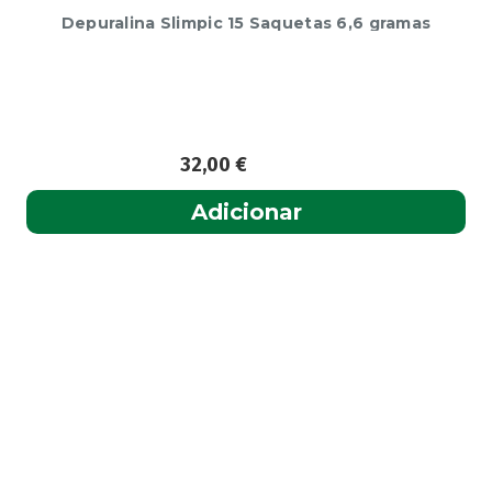
Allergodil
(2)
Depuralina Slimpic 15 Saquetas 6,6 gramas
Allergodil OD
(1)
Alobaby
(1)
Aloclair
(2)
Althéra
(1)
32,00
€
Alvita
(54)
Amedial Plus
(1)
Adicionar
Amflee
(9)
Ananase
(1)
Androcare
(1)
Anidrosan
(1)
Ansiwell
(2)
Anthelmin
(1)
Antigrippine
(2)
Aposán
(65)
Aptamil
(16)