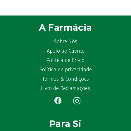
Bekunis
(2)
Bêlisina
(1)
Ben-u-gripe
(1)
A Farmácia
Ben-U-Ron
(6)
Benaderma
(1)
Sobre Nós
Benflux
(4)
Apoio ao Cliente
Benylin
(1)
Benzac
Política de Envio
(2)
Benzacare
(2)
Política de privacidade
Bepanthen
(5)
Termos & Condições
Bepanthene
(10)
Livro de Reclamações
Bequisan
(1)
Betadine
(9)
Beter
(16)
Bexident
(7)
Para Si
Bi-Oralsuero
(1)