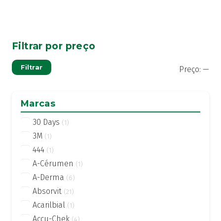
Filtrar por preço
Pre
Pre
Filtrar
Preço:
—
mí
má
Marcas
30 Days
(1)
3M
(1)
444
(1)
A-Cérumen
(1)
A-Derma
(6)
Absorvit
(21)
Acarilbial
(1)
Accu-Chek
(4)