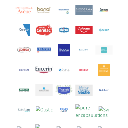
Aquoral
(1)
Arcalion
(1)
Arcid
(2)
Aredsan
(1)
Arkopharma
(57)
Armolipid
(1)
Arnidol
(3)
Arnigel
(1)
Artelac
(4)
Arterin
(3)
Arthrodont
(6)
ArtiActive
(2)
Artrocomplet
(1)
Artrozen
(1)
Aspegic
(1)
Aspirina
(4)