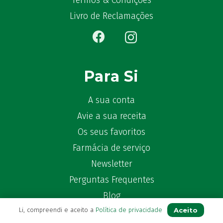
Termos & Condições
Bêlisina
(1)
Livro de Reclamações
Ben-u-gripe
(1)
Ben-U-Ron
(6)
Benaderma
(1)
Benflux
(4)
Para Si
Benylin
(1)
Benzac
(2)
A sua conta
Benzacare
(2)
Avie a sua receita
Bepanthen
(5)
Os seus favoritos
Bepanthene
(10)
Farmácia de serviço
Bequisan
(1)
Newsletter
Betadine
(9)
Beter
Perguntas Frequentes
(16)
Bexident
(7)
Blog
Bi-Oralsuero
(1)
Aceito
Li, compreendi e aceito a
Política de privacidade
Biafine
(2)