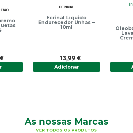
ECRINAL
Ecrinal Líquido
OLEOBAN
durecedor Unhas –
10ml
Oleoban Pack Creme
Lavante 450ml +
Creme Diário 80G
13,99
€
12,50
€
Adicionar
Adicionar
As nossas Marcas
VER TODOS OS PRODUTOS