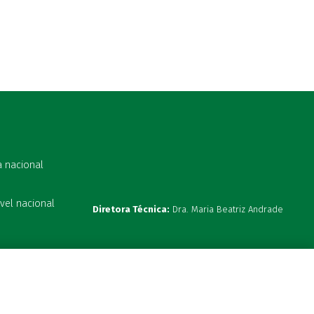
a nacional
vel nacional
Diretora Técnica:
Dra. Maria Beatriz Andrade
s 19:00h
ta hoje