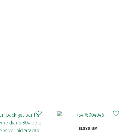
CURAPROX
ELGYDIUM
Curaprox Surg