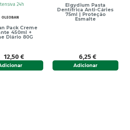
Escova Dentes
Elgydium Pasta
Soft
Dentífrica Anti-Cáries
75ml | Proteção
Esmalte
6,25
€
6,65
€
Adicionar
Adicionar