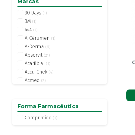
Marcas
30 Days
(1)
3M
(1)
444
(1)
A-Cérumen
(1)
A-Derma
(6)
Absorvit
(21)
G
Acarilbial
(1)
Accu-Chek
(4)
Acmed
(2)
Actifed
(2)
Actius
(4)
Activsil
Forma Farmacêutica
(2)
Actreen
(1)
Comprimido
(1)
Actronadol
(1)
Acutil
(3)