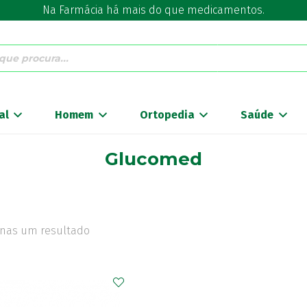
Na Farmácia há mais do que medicamentos.
al
Homem
Ortopedia
Saúde
Glucomed
nas um resultado