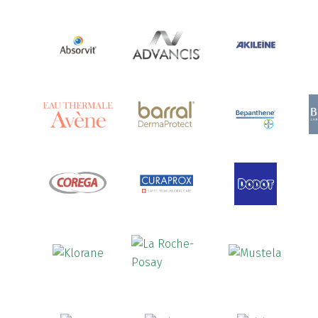
Ananase
(1)
Androcare
(1)
Anidrosan
(1)
Ansiwell
(2)
Anthelmin
(1)
Antigrippine
(2)
Aposán
(65)
Aptamil
(16)
Aquilea
(3)
Aquoral
(1)
Arcalion
(1)
Arcid
(2)
Aredsan
(1)
Arkopharma
(57)
Armolipid
(1)
Arnidol
(3)