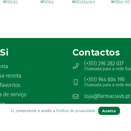
Si
Contactos
(+351) 296 282 037
onta
Chamada para a rede fix
ua receita
(+351) 964 804 190
favoritos
Chamada para a rede mó
 de serviço
loja@farmaciavb.pt
ter
Abertos de 2ª a 6ª das 9:00h à
Aceito
Li, compreendi e aceito a
Política de privacidade
as Frequentes
Sábados das 9:00h às 13:00h
Ver Farmácia de Serviço aber