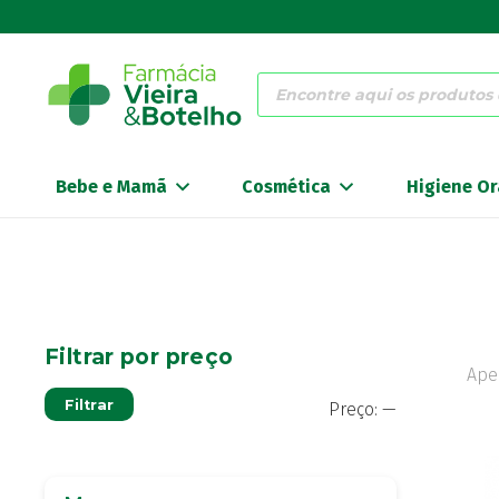
Products
search
Bebe e Mamã
Cosmética
Higiene Or
Filtrar por preço
Ape
Preço
Preço
Filtrar
Preço:
—
mínimo
máximo