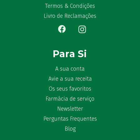
Termos & Condições
Ben-u-gripe
(1)
Ben-U-Ron
Livro de Reclamações
(6)
Benaderma
(1)
Benflux
(4)
Benylin
(1)
Benzac
Para Si
(2)
Benzacare
(2)
Bepanthen
A sua conta
(5)
Bepanthene
(10)
Avie a sua receita
Bequisan
(1)
Os seus favoritos
Betadine
(9)
Farmácia de serviço
Beter
(16)
Newsletter
Bexident
(7)
Perguntas Frequentes
Bi-Oralsuero
(1)
Blog
Biafine
(2)
Bio-Oil
(3)