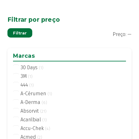
Filtrar por preço
Pre
Pre
Filtrar
Preço:
—
mí
má
Marcas
30 Days
(1)
3M
(1)
444
(1)
A-Cérumen
(1)
A-Derma
(6)
Absorvit
(21)
Acarilbial
(1)
Accu-Chek
(4)
Acmed
(2)