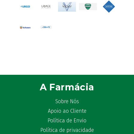
ATL
(12)
Atyflor
(2)
Audispray
(2)
Avène
(88)
Azora
(1)
B-Lift
(2)
Baciginal
(2)
Bailleul Dermatologie
(4)
balene by Bexident
(6)
Bambo Nature
(1)
A Farmácia
Barral
(18)
BD
(4)
Sobre Nós
Bebegel
(1)
Apoio ao Cliente
Becozyme
(2)
Política de Envio
Bekunis
(2)
Política de privacidade
Bêlisina
(1)