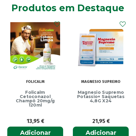
Produtos em Destaque
Ainara
(1)
Akildia
(1)
Akileïne
(14)
Akilhiver
(1)
Alanerv
(1)
Alasod
(1)
Alcura
(1)
Alerjon
(1)
Algasiv
(2)
FOLICALM
MAGNESIO SUPREMO
Algesal
(1)
Aliand
Folicalm
Magnesio Supremo
(2)
Cetoconazol
Potassio+ Saquetas
Alifar
Champô 20mg/g
4,8G X24
(1)
120ml
Alka-Seltzer
(1)
ALL TEST
(3)
13,95
€
21,95
€
Allergodil
(2)
Adicionar
Adicionar
Allergodil OD
(1)