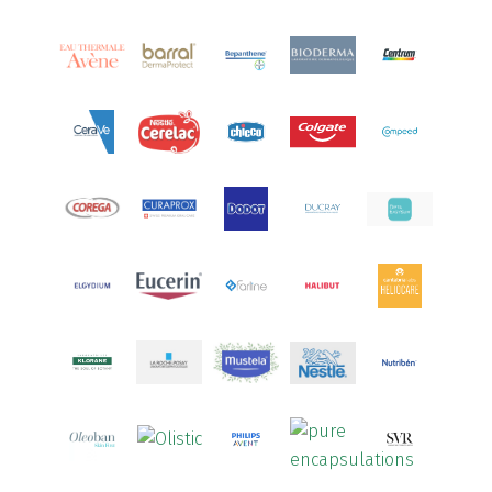
Arcalion
(1)
Arcid
(2)
Aredsan
(1)
Arkopharma
(57)
Armolipid
(1)
Arnidol
(3)
Arnigel
(1)
Artelac
(4)
Arterin
(3)
Arthrodont
(6)
ArtiActive
(2)
Artrocomplet
(1)
Artrozen
(1)
Aspegic
(1)
Aspirina
(4)
Astrilax
(1)