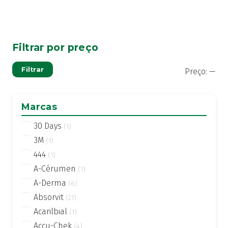
Filtrar por preço
Pre
Pre
Filtrar
Preço:
—
mí
má
Marcas
30 Days
(1)
3M
(1)
444
(1)
A-Cérumen
(1)
A-Derma
(6)
Absorvit
(21)
Acarilbial
(1)
Accu-Chek
(4)