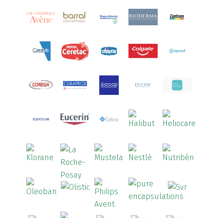
Aquoral
(1)
Arcalion
(1)
Arcid
(2)
Aredsan
(1)
Arkopharma
(57)
Armolipid
(1)
Arnidol
(3)
Arnigel
(1)
Artelac
(4)
Arterin
(3)
Arthrodont
(6)
ArtiActive
(2)
Artrocomplet
(1)
Artrozen
(1)
Aspegic
(1)
Aspirina
(4)