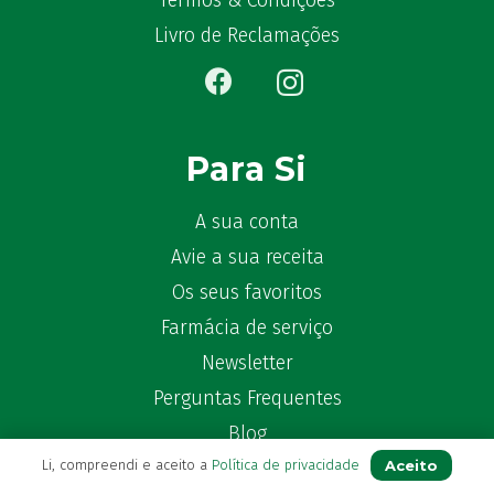
Termos & Condições
Bêlisina
(1)
Livro de Reclamações
Ben-u-gripe
(1)
Ben-U-Ron
(6)
Benaderma
(1)
Benflux
(4)
Para Si
Benylin
(1)
Benzac
(2)
A sua conta
Benzacare
(2)
Avie a sua receita
Bepanthen
(5)
Os seus favoritos
Bepanthene
(10)
Farmácia de serviço
Bequisan
(1)
Newsletter
Betadine
(9)
Beter
Perguntas Frequentes
(16)
Bexident
(7)
Blog
Bi-Oralsuero
(1)
Aceito
Li, compreendi e aceito a
Política de privacidade
Biafine
(2)