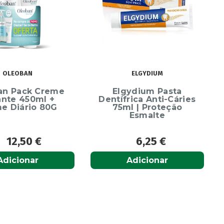
OLEOBAN
ELGYDIUM
an Pack Creme
Elgydium Pasta
ante 450ml +
Dentífrica Anti-Cáries
e Diário 80G
75ml | Proteção
Esmalte
12,50
€
6,25
€
Adicionar
Adicionar