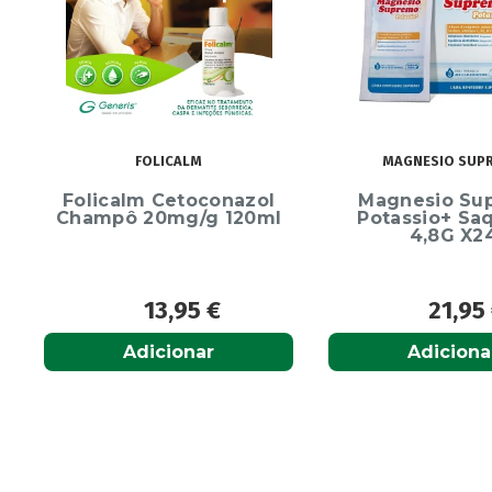
Alcura
(1)
Alerjon
(1)
Algasiv
(2)
Algesal
(1)
Aliand
(2)
FOLICALM
MAGNESIO SUP
Alifar
(1)
Alka-Seltzer
Folicalm Cetoconazol
Magnesio Su
(1)
Champô 20mg/g 120ml
Potassio+ Sa
ALL TEST
(3)
4,8G X2
Allergodil
(2)
Allergodil OD
(1)
13,95
€
21,95
Alobaby
(1)
Adicionar
Adiciona
Aloclair
(2)
Althéra
(1)
Alvita
(54)
Amedial Plus
(1)
Amflee
(9)