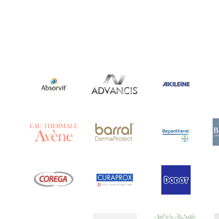
Ananase
(1)
Androcare
(1)
Anidrosan
(1)
Ansiwell
(2)
Anthelmin
(1)
Antigrippine
(2)
Aposán
(65)
Aptamil
(16)
Aquilea
(3)
Aquoral
(1)
Arcalion
(1)
Arcid
(2)
Aredsan
(1)
Arkopharma
(57)
Armolipid
(1)
Arnidol
(3)