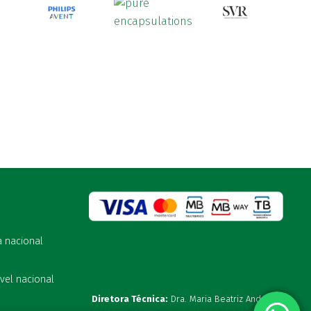
a nacional
vel nacional
Diretora Técnica:
Dra. Maria Beatriz Andrade