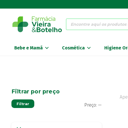
Products
search
Bebe e Mamã
Cosmética
Higiene Or
Filtrar por preço
Ape
Preço
Preço
Filtrar
Preço:
—
mínimo
máximo