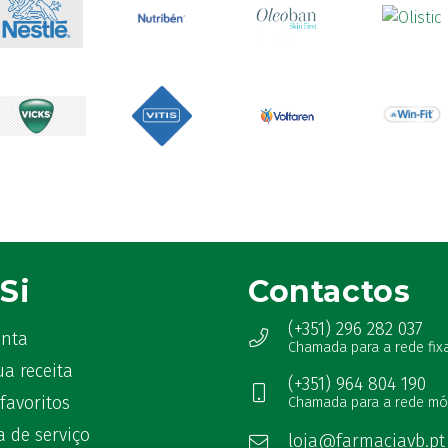
Si
Contactos
(+351) 296 282 037
onta
Chamada para a rede fix
ua receita
(+351) 964 804 190
favoritos
Chamada para a rede mó
 de serviço
loja@farmaciavb.pt