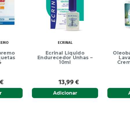
REMO
ECRINAL
premo
Ecrinal Líquido
Oleob
quetas
Endurecedor Unhas –
Lav
4
10ml
Crem
€
13,99
€
r
Adicionar