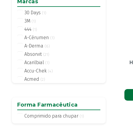
Marcas
30 Days
(1)
3M
(1)
444
(1)
A-Cérumen
(1)
A-Derma
(6)
Absorvit
(21)
H
Acarilbial
(1)
Accu-Chek
(4)
Acmed
(2)
Actifed
(2)
Actius
(4)
Activsil
Forma Farmacêutica
(2)
Actreen
(1)
Comprimido para chupar
(1)
Actronadol
(1)
Acutil
(3)