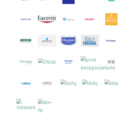
Arcalion
(1)
Arcid
(2)
Aredsan
(1)
Arkopharma
(57)
Armolipid
(1)
Arnidol
(3)
Arnigel
(1)
Artelac
(4)
Arterin
(3)
Arthrodont
(6)
ArtiActive
(2)
Artrocomplet
(1)
Artrozen
(1)
Aspegic
(1)
Aspirina
(4)
Astrilax
(1)