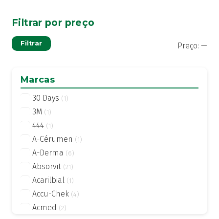
Filtrar por preço
Pre
Pre
Filtrar
Preço:
—
mí
má
Marcas
30 Days
(1)
3M
(1)
444
(1)
A-Cérumen
(1)
A-Derma
(6)
Absorvit
(21)
Acarilbial
(1)
Accu-Chek
(4)
Acmed
(2)