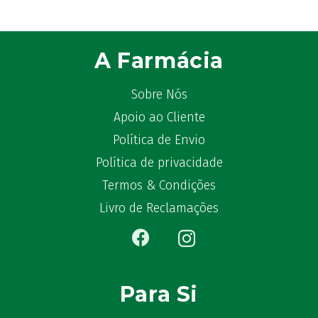
ATL
(12)
Atyflor
(2)
Audispray
(2)
A Farmácia
Avène
(88)
Azora
(1)
Sobre Nós
B-Lift
(2)
Apoio ao Cliente
Baciginal
(2)
Política de Envio
Bailleul Dermatologie
(4)
balene by Bexident
Política de privacidade
(6)
Bambo Nature
(1)
Termos & Condições
Barral
(18)
Livro de Reclamações
BD
(4)
Bebegel
(1)
Becozyme
(2)
Bekunis
(2)
Para Si
Bêlisina
(1)