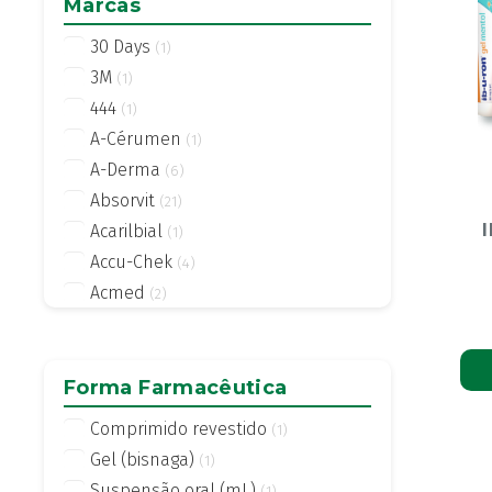
Marcas
30 Days
(1)
3M
(1)
444
(1)
A-Cérumen
(1)
A-Derma
(6)
Absorvit
(21)
Acarilbial
(1)
Accu-Chek
(4)
Acmed
(2)
Actifed
(2)
Actius
(4)
Activsil
Forma Farmacêutica
(2)
Actreen
(1)
Comprimido revestido
(1)
Actronadol
(1)
Gel (bisnaga)
(1)
Acutil
(3)
Suspensão oral (mL)
(1)