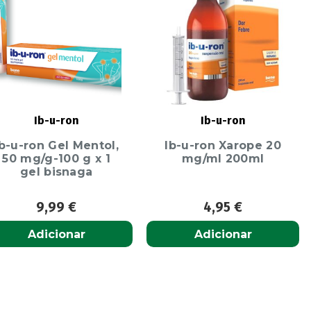
Ib-u-ron
Ib-u-ron
Ib-u-ron Gel Mentol,
Ib-u-ron Xarope 20
50 mg/g-100 g x 1
mg/ml 200ml
gel bisnaga
9,99
€
4,95
€
Adicionar
Adicionar