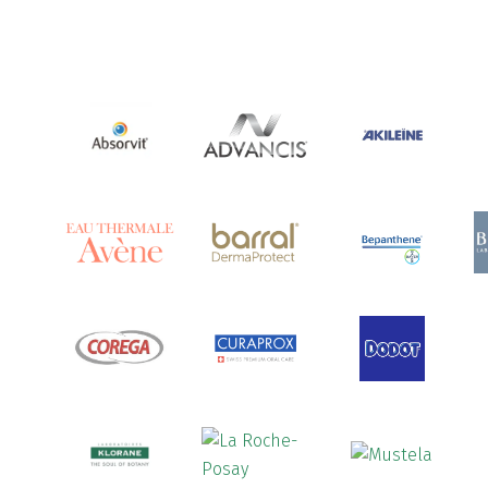
Ananase
(1)
Androcare
(1)
Anidrosan
(1)
Ansiwell
(2)
Anthelmin
(1)
Antigrippine
(2)
Aposán
(65)
Aptamil
(16)
Aquilea
(3)
Aquoral
(1)
Arcalion
(1)
Arcid
(2)
Aredsan
(1)
Arkopharma
(57)
Armolipid
(1)
Arnidol
(3)