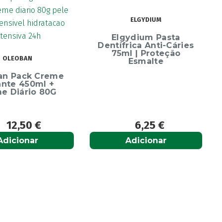
CURAPROX
ELGYDIUM
Curaprox Surgical
Escova Dentes Mega
Elgydium Pasta
Soft
tífrica Anti-Cáries
75ml | Proteção
Esmalte
6,25
€
6,65
€
Adicionar
Adicionar