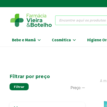
Products
search
Bebe e Mamã
Cosmética
Higiene Or
Filtrar por preço
A m
Preço
Preço
Filtrar
Preço:
—
mínimo
máximo