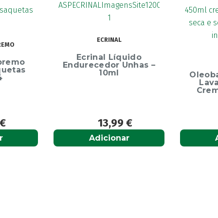
NAL
Den
Líquido
OLEOBAN
r Unhas –
ml
Oleoban Pack Creme
Lavante 450ml +
Creme Diário 80G
,99
€
12,50
€
onar
Adicionar