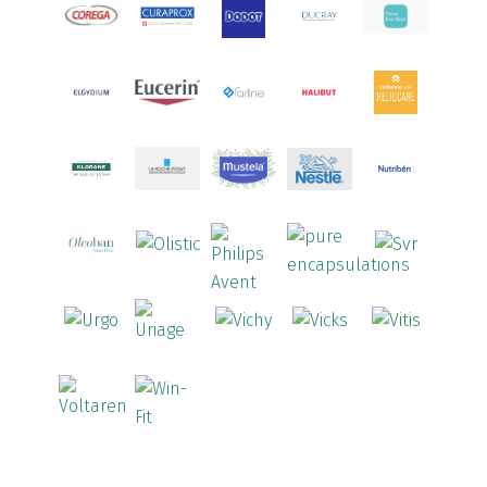
Arcalion
(1)
Arcid
(2)
Aredsan
(1)
Arkopharma
(57)
Armolipid
(1)
Arnidol
(3)
Arnigel
(1)
Artelac
(4)
Arterin
(3)
Arthrodont
(6)
ArtiActive
(2)
Artrocomplet
(1)
Artrozen
(1)
Aspegic
(1)
Aspirina
(4)
Astrilax
(1)