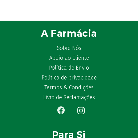
ATL
(12)
Atyflor
(2)
Audispray
(2)
A Farmácia
Avène
(88)
Azora
(1)
Sobre Nós
B-Lift
(2)
Apoio ao Cliente
Baciginal
(2)
Política de Envio
Bailleul Dermatologie
(4)
balene by Bexident
(6)
Política de privacidade
Bambo Nature
(1)
Termos & Condições
Barral
(18)
Livro de Reclamações
BD
(4)
Bebegel
(1)
Becozyme
(2)
Bekunis
(2)
Para Si
Bêlisina
(1)