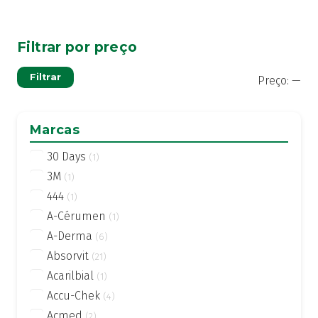
Filtrar por preço
Pre
Pre
Filtrar
Preço:
—
mí
má
Marcas
30 Days
(1)
3M
(1)
444
(1)
A-Cérumen
(1)
A-Derma
(6)
Absorvit
(21)
Acarilbial
(1)
Accu-Chek
(4)
Acmed
(2)