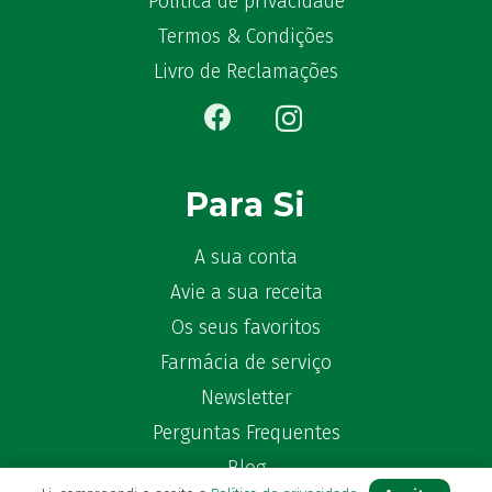
Política de privacidade
Bêlisina
(1)
Termos & Condições
Ben-u-gripe
(1)
Livro de Reclamações
Ben-U-Ron
(6)
Benaderma
(1)
Benflux
(4)
Benylin
(1)
Para Si
Benzac
(2)
Benzacare
(2)
A sua conta
Bepanthen
(5)
Avie a sua receita
Bepanthene
(10)
Os seus favoritos
Bequisan
(1)
Farmácia de serviço
Betadine
(9)
Beter
Newsletter
(16)
Bexident
(7)
Perguntas Frequentes
Bi-Oralsuero
(1)
Blog
Biafine
(2)