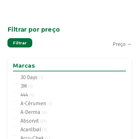
Filtrar por preço
Pre
Pre
Filtrar
Preço:
—
mí
má
Marcas
30 Days
(1)
3M
(1)
444
(1)
A-Cérumen
(1)
A-Derma
(6)
Absorvit
(21)
Acarilbial
(1)
Accu-Chek
(4)