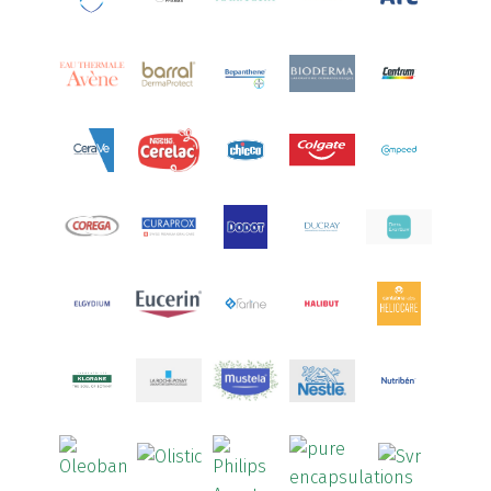
Aquoral
(1)
Arcalion
(1)
Arcid
(2)
Aredsan
(1)
Arkopharma
(57)
Armolipid
(1)
Arnidol
(3)
Arnigel
(1)
Artelac
(4)
Arterin
(3)
Arthrodont
(6)
ArtiActive
(2)
Artrocomplet
(1)
Artrozen
(1)
Aspegic
(1)
Aspirina
(4)