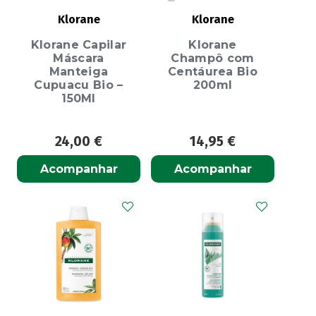
Klorane
Klorane
Klorane Capilar
Klorane
Máscara
Champô com
Manteiga
Centáurea Bio
Cupuacu Bio –
200ml
150Ml
24,00
€
14,95
€
Acompanhar
Acompanhar