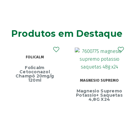
Aero-OM
(10)
Aerochamber
(4)
Aga
(2)
Agiolax
(2)
Produtos em Destaque
Ainara
(1)
Akildia
(1)
Akileïne
(14)
FOLICALM
Akilhiver
(1)
Folicalm
Alanerv
(1)
Cetoconazol
Champô 20mg/g
Alasod
(1)
120ml
MAGNESIO SUPREMO
Alcura
(1)
Magnesio Supremo
Alerjon
(1)
Potassio+ Saquetas
4,8G X24
Algasiv
(2)
Algesal
(1)
Aliand
(2)
Alifar
(1)