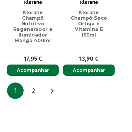
Klorane
Klorane
Klorane
Klorane
Champô
Champô Seco
Nutritivo
Ortiga e
Regenerador e
Vitamina E
Iluminador
150ml
Manga 400ml
17,95
€
13,90
€
Acompanhar
Acompanhar
Paginação
1
2
dos
conteúdos