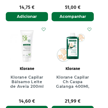
14,75
€
51,00
€
Adicionar
Acompanhar
Klorane
Klorane
Klorane Capilar
Klorane Capilar
Bálsamo Leite
Ch Caspa
de Aveia 200ml
Galanga 400Ml,
14,60
€
21,99
€