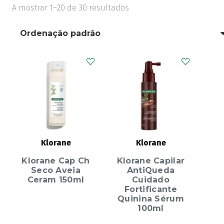
A mostrar 1–20 de 30 resultados
Klorane
Klorane
Klorane Cap Ch
Klorane Capilar
Seco Aveia
AntiQueda
Ceram 150ml
Cuidado
Fortificante
Quinina Sérum
100ml