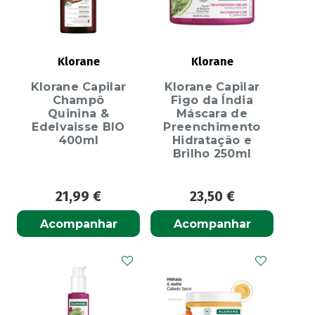
Klorane
Klorane
Klorane Capilar
Klorane Capilar
Champô
Figo da Índia
Quinina &
Máscara de
Edelvaisse BIO
Preenchimento
400ml
Hidratação e
Brilho 250ml
21,99
€
23,50
€
Acompanhar
Acompanhar