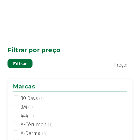
Filtrar por preço
Pre
Pre
Filtrar
Preço:
—
mí
má
Marcas
30 Days
(1)
3M
(1)
444
(1)
A-Cérumen
(1)
A-Derma
(6)