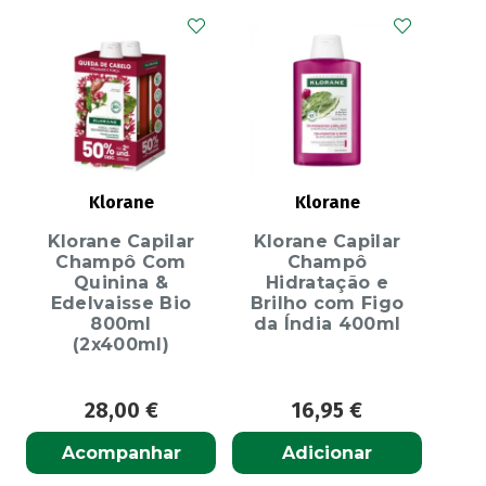
Klorane
Klorane
Klorane Capilar
Klorane Capilar
Champô Com
Champô
Quinina &
Hidratação e
Edelvaisse Bio
Brilho com Figo
800ml
da Índia 400ml
(2x400ml)
28,00
€
16,95
€
Acompanhar
Adicionar