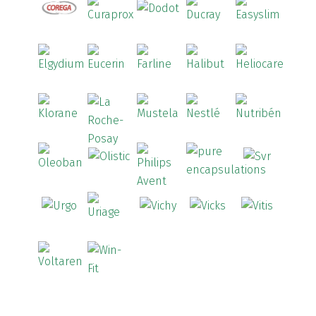
Artrozen
(1)
Aspegic
(1)
Aspirina
(4)
Astrilax
(1)
ATL
(12)
Atyflor
(2)
Audispray
(2)
Avène
(88)
Azora
(1)
B-Lift
(2)
Baciginal
(2)
Bailleul Dermatologie
(4)
balene by Bexident
(6)
Bambo Nature
(1)
Barral
(18)
BD
(4)