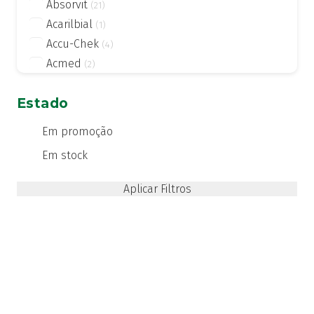
Absorvit
(21)
Acarilbial
(1)
Accu-Chek
(4)
Acmed
(2)
Actifed
(2)
Estado
Actius
(4)
Activsil
(2)
Em promoção
Actreen
(1)
Em stock
Actronadol
(1)
Acutil
(3)
ADA care
(1)
Adiprox
(1)
Advancis
(24)
Advantage
(1)
Advantix
(2)
Advocate
(4)