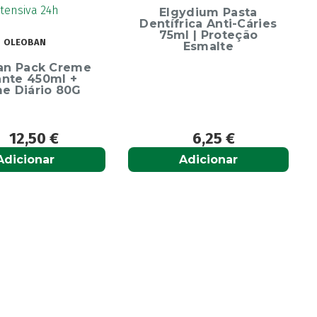
Escova Dentes Mega
Elgydium Pasta
Soft
entífrica Anti-Cáries
75ml | Proteção
Esmalte
6,25
€
6,65
€
Adicionar
Adicionar