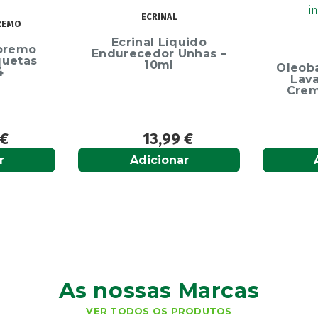
RINAL
D
l Líquido
OLEOBAN
dor Unhas –
10ml
Oleoban Pack Creme
Lavante 450ml +
Creme Diário 80G
3,99
€
12,50
€
cionar
Adicionar
As nossas Marcas
VER TODOS OS PRODUTOS