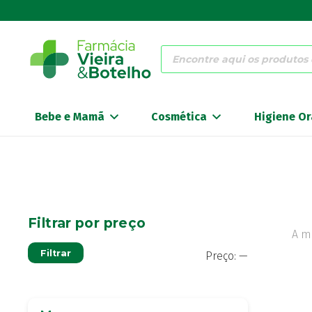
Products
search
Bebe e Mamã
Cosmética
Higiene Or
Filtrar por preço
A m
Preço
Preço
Filtrar
Preço:
—
mínimo
máximo