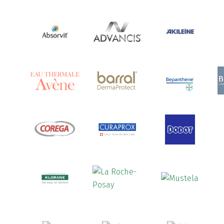
Ananase
(1)
Androcare
(1)
Anidrosan
(1)
Ansiwell
(2)
Anthelmin
(1)
Antigrippine
(2)
Aposán
(65)
Aptamil
(16)
Aquilea
(3)
Aquoral
(1)
Arcalion
(1)
Arcid
(2)
Aredsan
(1)
Arkopharma
(57)
Armolipid
(1)
Arnidol
(3)