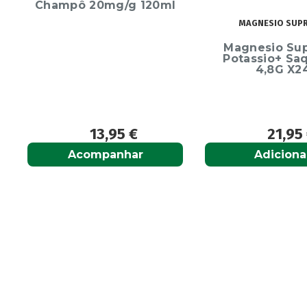
20ml
Alcura
(1)
EC
MAGNESIO SUPREMO
Alerjon
(1)
Ecrina
Magnesio Supremo
Algasiv
(2)
Endurece
Potassio+ Saquetas
Algesal
(1)
4,8G X24
Aliand
(2)
Alifar
(1)
Alka-Seltzer
(1)
21,95
€
1
ALL TEST
(3)
Adicionar
Adi
Allergodil
(2)
Allergodil OD
(1)
Alobaby
(1)
Aloclair
(2)
Althéra
(1)
Alvita
(54)
Amedial Plus
(1)
Amflee
(9)