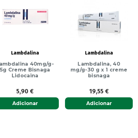
Lambdalina
Lambdalina
ambdalina 40mg/g-
Lambdalina, 40
5g Creme Bisnaga
mg/g-30 g x 1 creme
Lidocaina
bisnaga
5,90
€
19,55
€
Adicionar
Adicionar