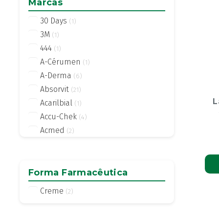
Marcas
30 Days
(1)
3M
(1)
444
(1)
A-Cérumen
(1)
A-Derma
(6)
Absorvit
(21)
L
Acarilbial
(1)
Accu-Chek
(4)
Acmed
(2)
Actifed
(2)
Actius
(4)
Activsil
Forma Farmacêutica
(2)
Actreen
(1)
Creme
(2)
Actronadol
(1)
Acutil
(3)