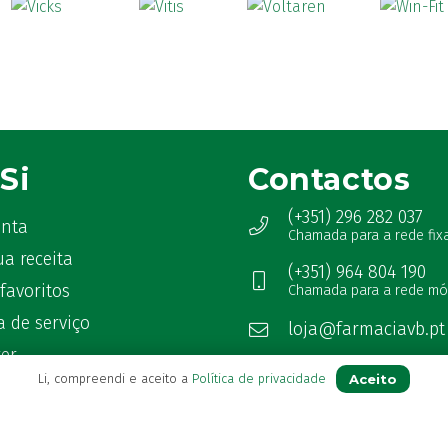
Si
Contactos
(+351) 296 282 037
onta
Chamada para a rede fix
ua receita
(+351) 964 804 190
favoritos
Chamada para a rede mó
 de serviço
loja@farmaciavb.pt
ter
Abertos de 2ª a 6ª das 9:00h à
Aceito
Li, compreendi e aceito a
Política de privacidade
as Frequentes
Sábados das 9:00h às 13:00h
Ver Farmácia de Serviço aber