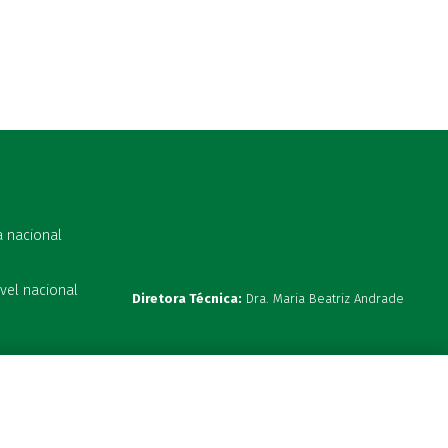
a nacional
vel nacional
Diretora Técnica:
Dra. Maria Beatriz Andrade
s 19:00h
ta hoje