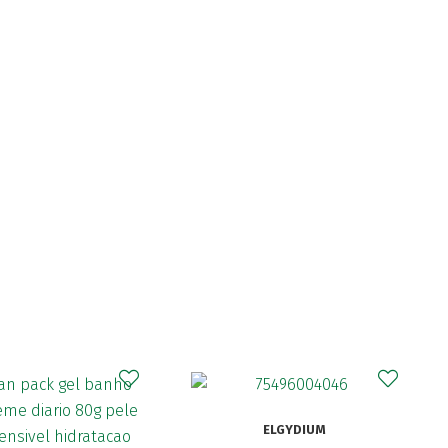
CURAPROX
ELGYDIUM
Curaprox Surgical