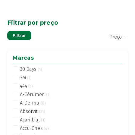
Filtrar por preço
Pre
Pre
Filtrar
Preço:
—
mí
má
Marcas
30 Days
(1)
3M
(1)
444
(1)
A-Cérumen
(1)
A-Derma
(6)
Absorvit
(21)
Acarilbial
(1)
Accu-Chek
(4)