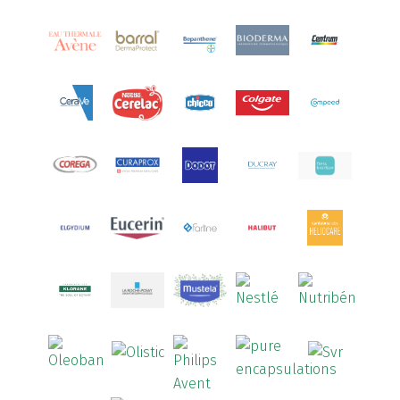
Aquoral
(1)
Arcalion
(1)
Arcid
(2)
Aredsan
(1)
Arkopharma
(57)
Armolipid
(1)
Arnidol
(3)
Arnigel
(1)
Artelac
(4)
Arterin
(3)
Arthrodont
(6)
ArtiActive
(2)
Artrocomplet
(1)
Artrozen
(1)
Aspegic
(1)
Aspirina
(4)