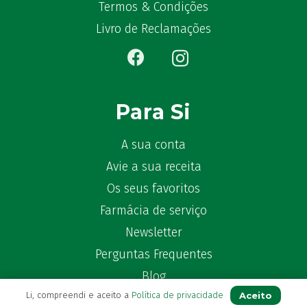
Bêlisina
(1)
Termos & Condições
Ben-u-gripe
(1)
Livro de Reclamações
Ben-U-Ron
(6)
Benaderma
(1)
Benflux
(4)
Benylin
(1)
Para Si
Benzac
(2)
Benzacare
(2)
A sua conta
Bepanthen
(5)
Avie a sua receita
Bepanthene
(10)
Os seus favoritos
Bequisan
(1)
Farmácia de serviço
Betadine
(9)
Newsletter
Beter
(16)
Bexident
Perguntas Frequentes
(7)
Bi-Oralsuero
(1)
Blog
Biafine
(2)
Aceito
Li, compreendi e aceito a
Política de privacidade