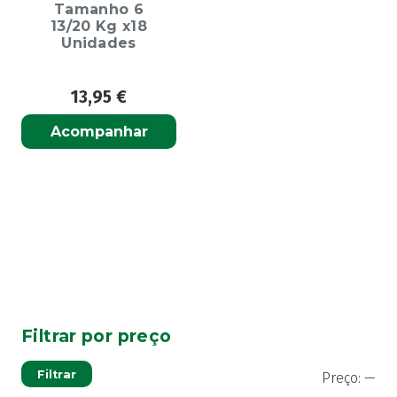
Tamanho 6
13/20 Kg x18
Unidades
13,95
€
Acompanhar
Filtrar por preço
Pre
Pre
Filtrar
Preço:
—
mí
má