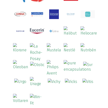
Armolipid
(1)
Arnidol
(3)
Arnigel
(1)
Artelac
(4)
Arterin
(3)
Arthrodont
(6)
ArtiActive
(2)
Artrocomplet
(1)
Artrozen
(1)
Aspegic
(1)
Aspirina
(4)
Astrilax
(1)
ATL
(12)
Atyflor
(2)
Audispray
(2)
Avène
(88)