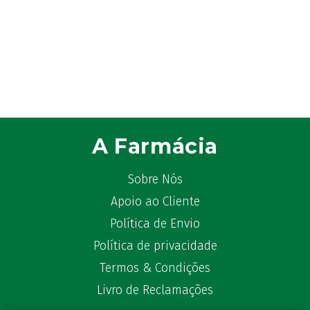
Azora
(1)
B-Lift
(2)
Baciginal
(2)
Bailleul Dermatologie
(4)
balene by Bexident
(6)
Bambo Nature
(1)
Barral
(18)
BD
(4)
A Farmácia
Bebegel
(1)
Becozyme
(2)
Sobre Nós
Bekunis
(2)
Apoio ao Cliente
Bêlisina
(1)
Política de Envio
Ben-u-gripe
(1)
Política de privacidade
Ben-U-Ron
(6)
Termos & Condições
Benaderma
(1)
Livro de Reclamações
Benflux
(4)