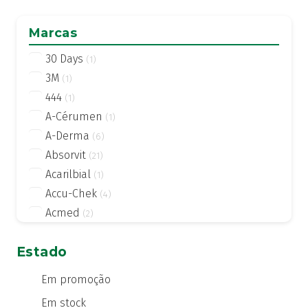
Marcas
30 Days
(1)
3M
(1)
444
(1)
A-Cérumen
(1)
A-Derma
(6)
Absorvit
(21)
Acarilbial
(1)
Accu-Chek
(4)
Acmed
(2)
Actifed
(2)
Estado
Actius
(4)
Activsil
(2)
Em promoção
Actreen
(1)
Em stock