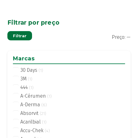
Filtrar por preço
Pre
Pre
Filtrar
Preço:
—
mí
má
Marcas
30 Days
(1)
3M
(1)
444
(1)
A-Cérumen
(1)
A-Derma
(6)
Absorvit
(21)
Acarilbial
(1)
Accu-Chek
(4)