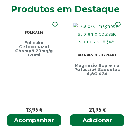
Agiolax
(2)
Produtos em Destaque
Ainara
(1)
Akildia
(1)
Akileïne
(14)
FOLICALM
Akilhiver
(1)
Alanerv
Folicalm
(1)
Cetoconazol
Alasod
Champô 20mg/g
(1)
120ml
MAGNESIO SUPREMO
Alcura
(1)
Magnesio Supremo
Alerjon
(1)
Potassio+ Saquetas
4,8G X24
Algasiv
(2)
Algesal
(1)
Aliand
(2)
Alifar
(1)
Alka-Seltzer
(1)
13,95
€
21,95
€
ALL TEST
(3)
Acompanhar
Adicionar
Allergodil
(2)