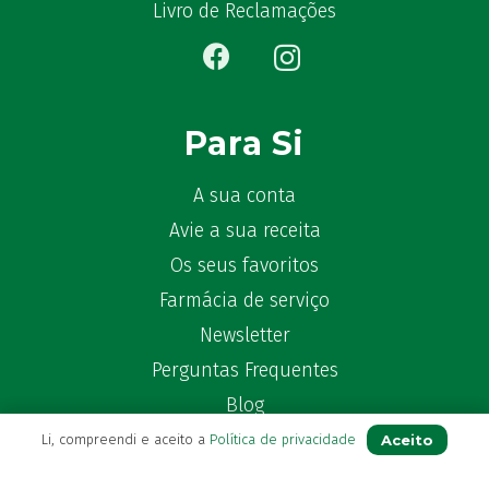
Bêlisina
(1)
Livro de Reclamações
Ben-u-gripe
(1)
Ben-U-Ron
(6)
Benaderma
(1)
Benflux
(4)
Para Si
Benylin
(1)
Benzac
(2)
A sua conta
Benzacare
(2)
Avie a sua receita
Bepanthen
(5)
Os seus favoritos
Bepanthene
(10)
Farmácia de serviço
Bequisan
(1)
Newsletter
Betadine
(9)
Perguntas Frequentes
Beter
(16)
Bexident
Blog
(7)
Bi-Oralsuero
(1)
Aceito
Li, compreendi e aceito a
Política de privacidade
Biafine
(2)