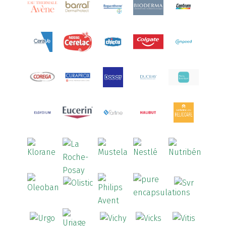
Aquoral
(1)
Arcalion
(1)
Arcid
(2)
Aredsan
(1)
Arkopharma
(57)
Armolipid
(1)
Arnidol
(3)
Arnigel
(1)
Artelac
(4)
Arterin
(3)
Arthrodont
(6)
ArtiActive
(2)
Artrocomplet
(1)
Artrozen
(1)
Aspegic
(1)
Aspirina
(4)