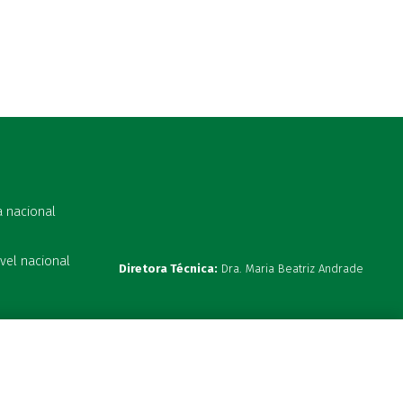
a nacional
vel nacional
Diretora Técnica:
Dra. Maria Beatriz Andrade
s 19:00h
ta hoje