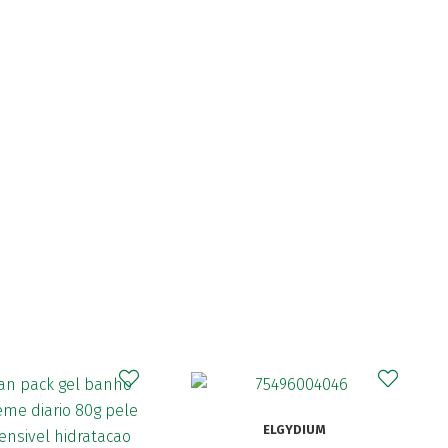
CURAPROX
ELGYDIUM
Curaprox Surgical