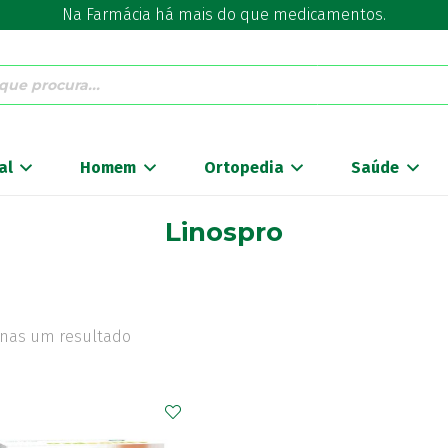
Na Farmácia há mais do que medicamentos.
al
Homem
Ortopedia
Saúde
Linospro
nas um resultado