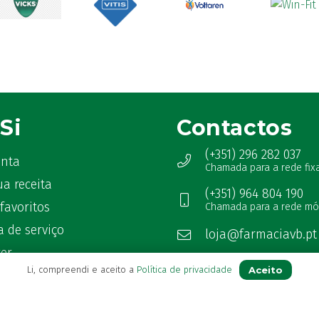
Si
Contactos
(+351) 296 282 037
onta
Chamada para a rede fix
ua receita
(+351) 964 804 190
favoritos
Chamada para a rede mó
 de serviço
loja@farmaciavb.pt
ter
Abertos de 2ª a 6ª das 9:00h à
Aceito
Li, compreendi e aceito a
Política de privacidade
as Frequentes
Sábados das 9:00h às 13:00h
Ver Farmácia de Serviço aber