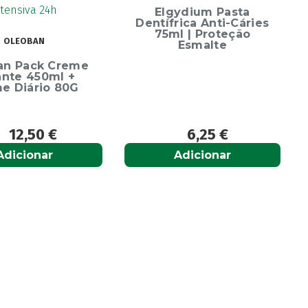
Escova Dentes Mega
ydium Pasta
Soft
rica Anti-Cáries
l | Proteção
Esmalte
6,25
€
6,65
€
Adicionar
Adicionar