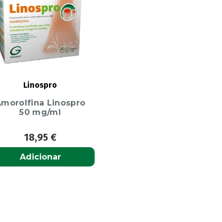
Linospro
morolfina Linospro
50 mg/ml
18,95
€
Adicionar