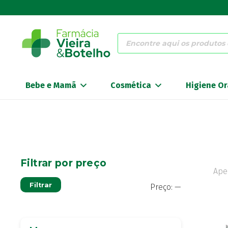
Products
search
Bebe e Mamã
Cosmética
Higiene Or
Filtrar por preço
Ape
Preço
Preço
Filtrar
Preço:
—
mínimo
máximo