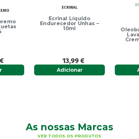
Elg
Dentíf
75m
uido
OLEOBAN
Unhas –
Oleoban Pack Creme
Lavante 450ml +
Creme Diário 80G
9
€
12,50
€
r
Adicionar
As nossas Marcas
VER TODOS OS PRODUTOS