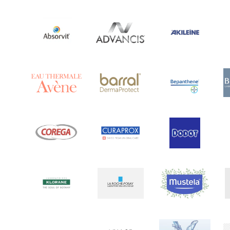
Ananase
(1)
Androcare
(1)
Anidrosan
(1)
Ansiwell
(2)
Anthelmin
(1)
Antigrippine
(2)
Aposán
(65)
Aptamil
(16)
Aquilea
(3)
Aquoral
(1)
Arcalion
(1)
Arcid
(2)
Aredsan
(1)
Arkopharma
(57)
Armolipid
(1)
Arnidol
(3)