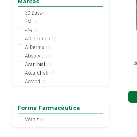
Marcas
30 Days
(1)
3M
(1)
444
(1)
A-Cérumen
(1)
A-Derma
(6)
Absorvit
(21)
A
Acarilbial
(1)
Accu-Chek
(4)
Acmed
(2)
Actifed
(2)
Actius
(4)
Activsil
Forma Farmacêutica
(2)
Actreen
(1)
Verniz
(1)
Actronadol
(1)
Acutil
(3)