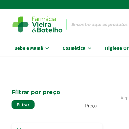
Products
search
Bebe e Mamã
Cosmética
Higiene Or
Filtrar por preço
A m
Preço
Preço
Filtrar
Preço:
—
mínimo
máximo