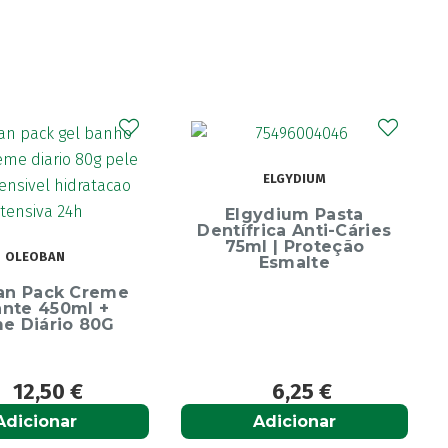
CURAPROX
ELGYDIUM
Curaprox Surgical
Escova Dentes Mega
Elgydium Pasta
Soft
entífrica Anti-Cáries
75ml | Proteção
Esmalte
6,25
€
6,65
€
Adicionar
Adicionar