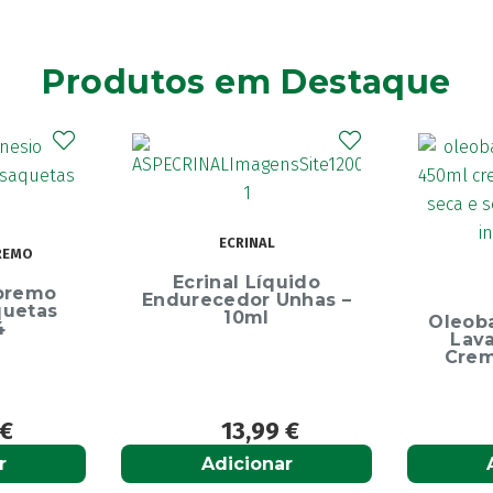
Produtos em Destaque
RINAL
D
l Líquido
OLEOBAN
dor Unhas –
10ml
Oleoban Pack Creme
Lavante 450ml +
Creme Diário 80G
3,99
€
12,50
€
cionar
Adicionar