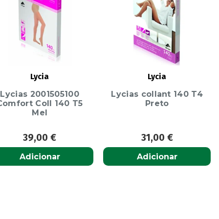
Lycia
Lycia
Lycias 2001505100
Lycias collant 140 T4
Comfort Coll 140 T5
Preto
Mel
39,00
€
31,00
€
Adicionar
Adicionar