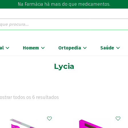
Na Farmácia há mais do que medicamentos.
al
Homem
Ortopedia
Saúde
Lycia
ostrar todos os 6 resultados