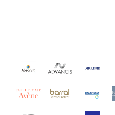
Ananase
(1)
Androcare
(1)
Anidrosan
(1)
Ansiwell
(2)
Anthelmin
(1)
Antigrippine
(2)
Aposán
(65)
Aptamil
(16)
Aquamed Active
(1)
Aquilea
(3)
Aquoral
(1)
Arcalion
(1)
Arcid
(2)
Aredsan
(1)
Arkopharma
(57)
Armolipid
(1)