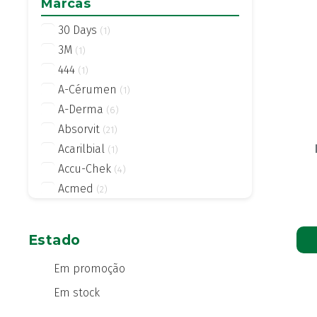
Marcas
30 Days
(1)
3M
(1)
444
(1)
A-Cérumen
(1)
A-Derma
(6)
Absorvit
(21)
Acarilbial
(1)
Accu-Chek
(4)
Acmed
(2)
Actifed
(2)
Actius
(4)
Estado
Activsil
(2)
Actreen
Em promoção
(1)
Actronadol
(1)
Em stock
Acutil
(3)