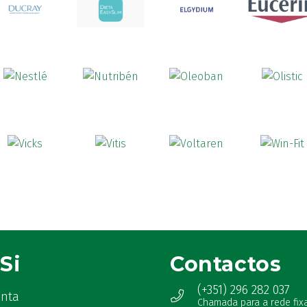
Si
Contactos
(+351) 296 282 037
onta
Chamada para a rede fix