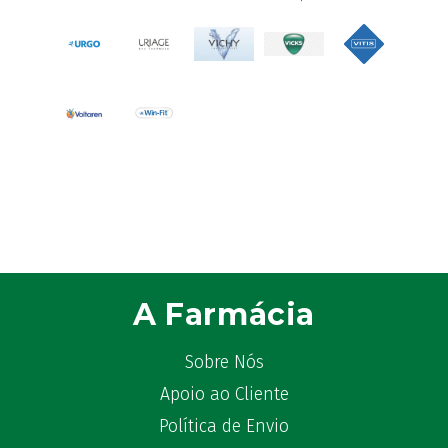
Astrilax
(1)
ATL
(12)
Atyflor
(2)
Audispray
(2)
Avène
(88)
Azora
(1)
B-Lift
(2)
Baciginal
(2)
Bailleul Dermatologie
(4)
balene by Bexident
(6)
Bambo Nature
(1)
A Farmácia
Barral
(18)
BD
(4)
Sobre Nós
Bebegel
(1)
Apoio ao Cliente
Becozyme
(2)
Política de Envio
Bekunis
(2)