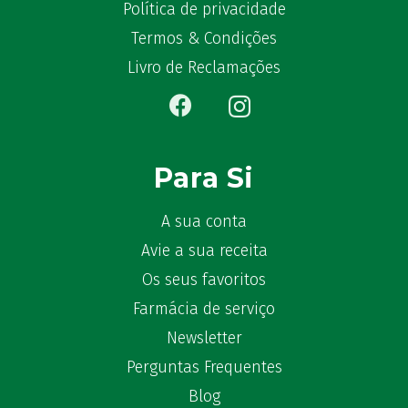
Política de privacidade
Bêlisina
(1)
Termos & Condições
Ben-u-gripe
(1)
Ben-U-Ron
(6)
Livro de Reclamações
Benaderma
(1)
Benflux
(4)
Benylin
(1)
Benzac
(2)
Para Si
Benzacare
(2)
Bepanthen
(5)
A sua conta
Bepanthene
(10)
Avie a sua receita
Bequisan
(1)
Os seus favoritos
Betadine
(9)
Farmácia de serviço
Beter
(16)
Newsletter
Bexident
(7)
Perguntas Frequentes
Bi-Oralsuero
(1)
Biafine
Blog
(2)