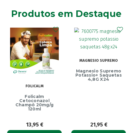
Agiolax
(2)
Produtos em Destaque
Ainara
(1)
Akildia
(1)
Akileïne
(14)
Akilhiver
(1)
Alanerv
(1)
Alasod
(1)
MAGNESIO SUPREMO
Alcura
(1)
Alerjon
Magnesio Supremo
(1)
Potassio+ Saquetas
Algasiv
4,8G X24
(2)
FOLICALM
Algesal
(1)
Aliand
(2)
Folicalm
Cetoconazol
Alifar
(1)
Champô 20mg/g
120ml
Alka-Seltzer
(1)
ALL TEST
(3)
13,95
€
21,95
€
Allergodil
(2)