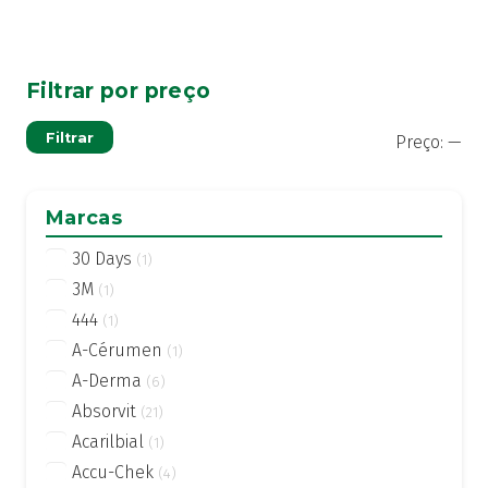
Filtrar por preço
Pre
Pre
Filtrar
Preço:
—
mí
má
Marcas
30 Days
(1)
3M
(1)
444
(1)
A-Cérumen
(1)
A-Derma
(6)
Absorvit
(21)
Acarilbial
(1)
Accu-Chek
(4)