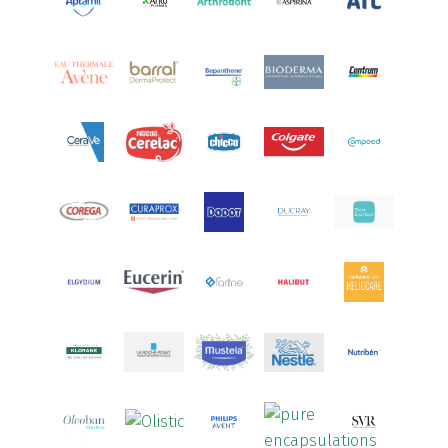
Aquoral
(1)
Arcalion
(1)
Arcid
(2)
Aredsan
(1)
Arkopharma
(57)
Armolipid
(1)
Arnidol
(3)
Arnigel
(1)
Artelac
(4)
Arterin
(3)
Arthrodont
(6)
ArtiActive
(2)
Artrocomplet
(1)
Artrozen
(1)
Aspegic
(1)
Aspirina
(4)