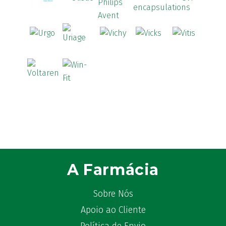
Aspirina
(4)
Astrilax
(1)
ATL
(12)
Atyflor
(2)
Audispray
(2)
Avène
(88)
Azora
(1)
B-Lift
(2)
Baciginal
(2)
Bailleul Dermatologie
(4)
balene by Bexident
(6)
Bambo Nature
(1)
A Farmácia
Barral
(17)
BD
(4)
Sobre Nós
Bebegel
(1)
Apoio ao Cliente
Becozyme
(2)