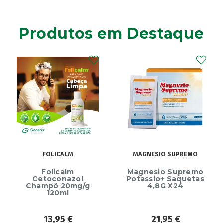
Aga
(2)
Agiolax
(2)
Produtos em Destaque
Ainara
(1)
Akildia
(1)
Akileïne
(14)
Akilhiver
(1)
Alanerv
(1)
Alasod
(1)
Alcura
(1)
Alerjon
(1)
Algasiv
(2)
FOLICALM
MAGNESIO SUPREMO
Algesal
(1)
Aliand
(2)
Folicalm
Magnesio Supremo
Cetoconazol
Potassio+ Saquetas
Alifar
(1)
Champô 20mg/g
4,8G X24
120ml
Alka-Seltzer
(1)
ALL TEST
(3)
13,95
€
21,95
€