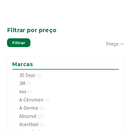
Filtrar por preço
Pre
Pre
Filtrar
Preço:
—
mí
má
Marcas
30 Days
(1)
3M
(1)
444
(1)
A-Cérumen
(1)
A-Derma
(6)
Absorvit
(21)
Acarilbial
(1)