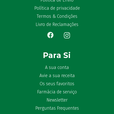
Política de Envio
Bekunis
(2)
Política de privacidade
Bêlisina
(1)
Ben-u-gripe
Termos & Condições
(1)
Ben-U-Ron
(6)
Livro de Reclamações
Benaderma
(1)
Benflux
(4)
Benylin
(1)
Benzac
(2)
Para Si
Benzacare
(2)
Bepanthen
(5)
A sua conta
Bepanthene
(10)
Avie a sua receita
Bequisan
(1)
Os seus favoritos
Betadine
(9)
Farmácia de serviço
Beter
(16)
Newsletter
Bexident
(7)
Perguntas Frequentes
Bi-Oralsuero
(1)