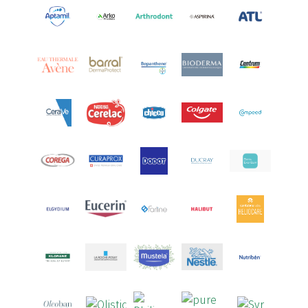
Aquilea
(3)
Aquoral
(1)
Arcalion
(1)
Arcid
(2)
Aredsan
(1)
Arkopharma
(57)
Armolipid
(1)
Arnidol
(3)
Arnigel
(1)
Artelac
(4)
Arterin
(3)
Arthrodont
(6)
ArtiActive
(2)
Artrocomplet
(1)
Artrozen
(1)
Aspegic
(1)