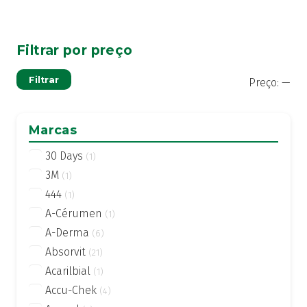
Filtrar por preço
Pre
Pre
Filtrar
Preço:
—
mí
má
Marcas
30 Days
(1)
3M
(1)
444
(1)
A-Cérumen
(1)
A-Derma
(6)
Absorvit
(21)
Acarilbial
(1)
Accu-Chek
(4)