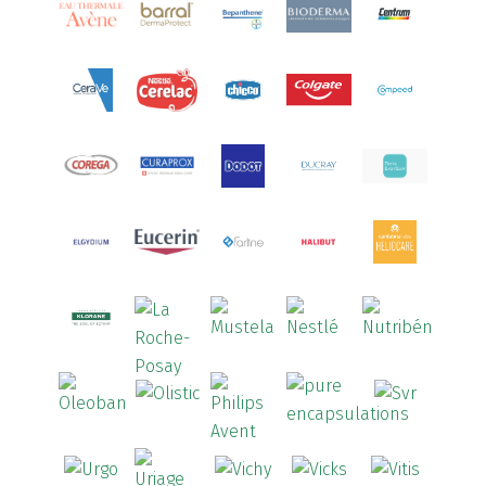
Aquoral
(1)
Arcalion
(1)
Arcid
(2)
Aredsan
(1)
Arkopharma
(57)
Armolipid
(1)
Arnidol
(3)
Arnigel
(1)
Artelac
(4)
Arterin
(3)
Arthrodont
(6)
ArtiActive
(2)
Artrocomplet
(1)
Artrozen
(1)
Aspegic
(1)
Aspirina
(4)