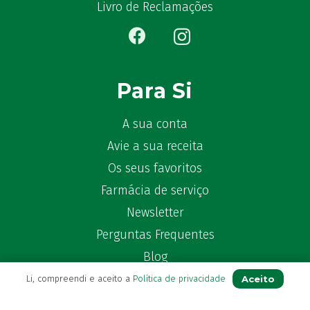
Bêlisina
(1)
Livro de Reclamações
Ben-u-gripe
(1)
Ben-U-Ron
(6)
Benaderma
(1)
Benflux
(4)
Para Si
Benylin
(1)
Benzac
(2)
A sua conta
Benzacare
(2)
Avie a sua receita
Bepanthen
(5)
Os seus favoritos
Bepanthene
(10)
Farmácia de serviço
Bequisan
(1)
Newsletter
Betadine
(9)
Perguntas Frequentes
Beter
(16)
Bexident
Blog
(7)
Bi-Oralsuero
(1)
Aceito
Li, compreendi e aceito a
Política de privacidade
Biafine
(2)