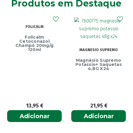
Produtos em Destaque
Ainara
(1)
Akildia
(1)
Akileïne
(14)
FOLICALM
Akilhiver
(1)
Alanerv
Folicalm
(1)
Cetoconazol
Alasod
Champô 20mg/g
(1)
120ml
MAGNESIO SUPREMO
Alcura
(1)
Magnesio Supremo
Alerjon
(1)
Potassio+ Saquetas
4,8G X24
Algasiv
(2)
Algesal
(1)
Aliand
(2)
Alifar
(1)
Alka-Seltzer
(1)
13,95
€
21,95
€
ALL TEST
(3)
Adicionar
Adicionar
Allergodil
(2)
Allergodil OD
(1)