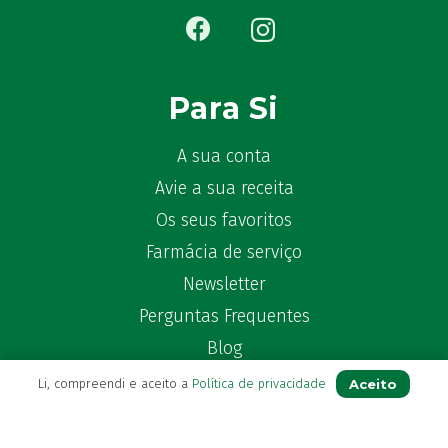
Ben-u-gripe
(1)
Ben-U-Ron
(6)
Benaderma
(1)
Benflux
(4)
Para Si
Benylin
(1)
Benzac
(2)
A sua conta
Benzacare
(2)
Avie a sua receita
Bepanthen
(5)
Os seus favoritos
Bepanthene
(10)
Farmácia de serviço
Bequisan
(1)
Newsletter
Betadine
(9)
Perguntas Frequentes
Beter
(16)
Bexident
Blog
(7)
Bi-Oralsuero
(1)
Aceito
Li, compreendi e aceito a
Política de privacidade
Biafine
(2)
Contactos
Bio-Oil
(3)