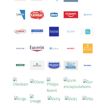
Arcalion
(1)
Arcid
(2)
Aredsan
(1)
Arkopharma
(57)
Armolipid
(1)
Arnidol
(3)
Arnigel
(1)
Artelac
(4)
Arterin
(3)
Arthrodont
(6)
ArtiActive
(2)
Artrocomplet
(1)
Artrozen
(1)
Aspegic
(1)
Aspirina
(4)
Astrilax
(1)