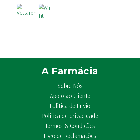
ATL
(12)
Atyflor
(2)
Audispray
(2)
Avène
(88)
Azora
(1)
B-Lift
(2)
Baciginal
(2)
Bailleul Dermatologie
(4)
A Farmácia
balene by Bexident
(6)
Bambo Nature
(1)
Sobre Nós
Barral
(18)
Apoio ao Cliente
BD
(4)
Política de Envio
Bebegel
(1)
Política de privacidade
Becozyme
(2)
Termos & Condições
Bekunis
(2)
Bêlisina
(1)
Livro de Reclamações