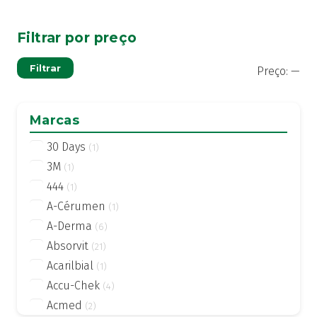
Filtrar por preço
Pre
Pre
Filtrar
Preço:
—
mí
má
Marcas
30 Days
(1)
3M
(1)
444
(1)
A-Cérumen
(1)
A-Derma
(6)
Absorvit
(21)
Acarilbial
(1)
Accu-Chek
(4)
Acmed
(2)