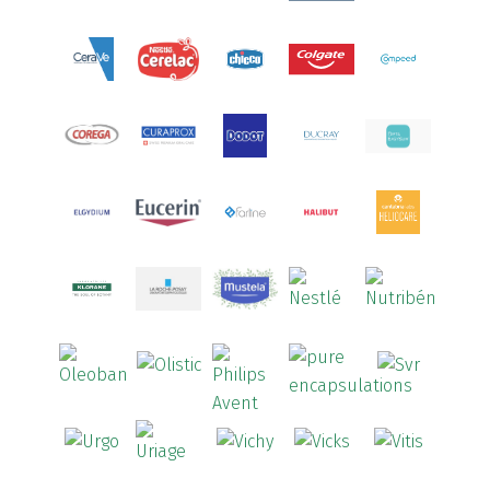
Aquoral
(1)
Arcalion
(1)
Arcid
(2)
Aredsan
(1)
Arkopharma
(57)
Armolipid
(1)
Arnidol
(3)
Arnigel
(1)
Artelac
(4)
Arterin
(3)
Arthrodont
(6)
ArtiActive
(2)
Artrocomplet
(1)
Artrozen
(1)
Aspegic
(1)
Aspirina
(4)