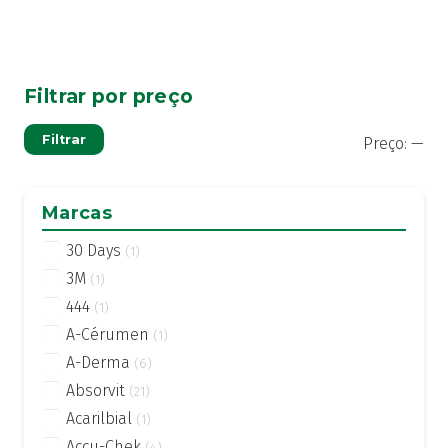
Filtrar por preço
Pre
Pre
Filtrar
Preço:
—
mí
má
Marcas
30 Days
(1)
3M
(1)
444
(1)
A-Cérumen
(1)
A-Derma
(6)
Absorvit
(21)
Acarilbial
(1)
Accu-Chek
(4)