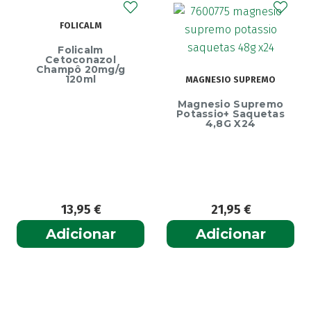
Agiolax
(2)
FOLICALM
Ainara
(1)
Folicalm
Akildia
(1)
Cetoconazol
Champô 20mg/g
Akileïne
(14)
120ml
MAGNESIO SUPREMO
Akilhiver
(1)
Magnesio Supremo
Potassio+ Saquetas
Alanerv
(1)
4,8G X24
Alasod
(1)
Alcura
(1)
Alerjon
(1)
Algasiv
(2)
13,95
€
21,95
€
Algesal
(1)
Aliand
Adicionar
Adicionar
(2)
Alifar
(1)
Alka-Seltzer
(1)
ALL TEST
(3)
Allergodil
(2)