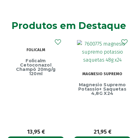
Agiolax
(2)
Ainara
(1)
Produtos em Destaque
Akildia
(1)
Akileïne
(14)
Akilhiver
(1)
FOLICALM
Alanerv
(1)
Alasod
(1)
Folicalm
Cetoconazol
Alcura
(1)
Champô 20mg/g
120ml
MAGNESIO SUPREMO
Alerjon
(1)
Magnesio Supremo
Algasiv
E
(2)
Potassio+ Saquetas
4,8G X24
Algesal
(1)
Aliand
(2)
Alifar
(1)
Alka-Seltzer
(1)
ALL TEST
(3)
13,95
€
21,95
€
Allergodil
(2)