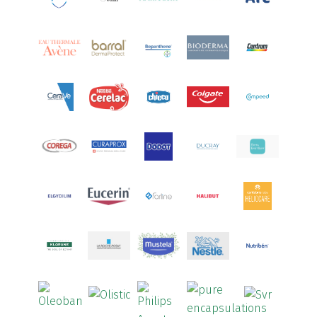
Aquoral
(1)
Arcalion
(1)
Arcid
(2)
Aredsan
(1)
Arkopharma
(57)
Armolipid
(1)
Arnidol
(3)
Arnigel
(1)
Artelac
(4)
Arterin
(3)
Arthrodont
(6)
ArtiActive
(2)
Artrocomplet
(1)
Artrozen
(1)
Aspegic
(1)
Aspirina
(4)