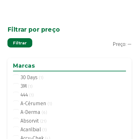
Filtrar por preço
Pre
Pre
Filtrar
Preço:
—
mí
má
Marcas
30 Days
(1)
3M
(1)
444
(1)
A-Cérumen
(1)
A-Derma
(6)
Absorvit
(21)
Acarilbial
(1)
Accu-Chek
(4)