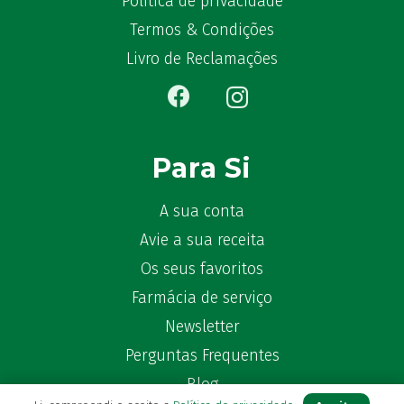
Política de privacidade
Bêlisina
(1)
Termos & Condições
Ben-u-gripe
(1)
Livro de Reclamações
Ben-U-Ron
(6)
Benaderma
(1)
Benflux
(4)
Benylin
(1)
Para Si
Benzac
(2)
Benzacare
(2)
A sua conta
Bepanthen
(5)
Avie a sua receita
Bepanthene
(10)
Os seus favoritos
Bequisan
(1)
Farmácia de serviço
Betadine
(9)
Beter
Newsletter
(16)
Bexident
(7)
Perguntas Frequentes
Bi-Oralsuero
(1)
Blog
Biafine
(2)