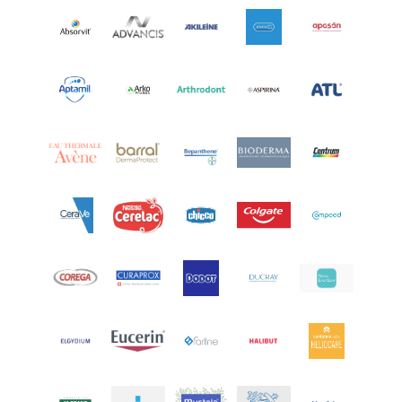
Aptamil
(16)
Aquilea
(3)
Aquoral
(1)
Arcalion
(1)
Arcid
(2)
Aredsan
(1)
Arkopharma
(57)
Armolipid
(1)
Arnidol
(3)
Arnigel
(1)
Artelac
(4)
Arterin
(3)
Arthrodont
(6)
ArtiActive
(2)
Artrocomplet
(1)
Artrozen
(1)