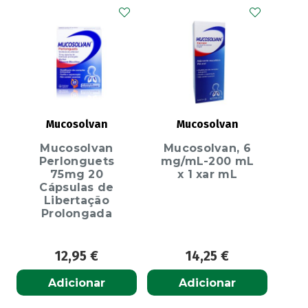
Mucosolvan
Mucosolvan
Mucosolvan
Mucosolvan, 6
Perlonguets
mg/mL-200 mL
75mg 20
x 1 xar mL
Cápsulas de
Libertação
Prolongada
12,95
€
14,25
€
Adicionar
Adicionar