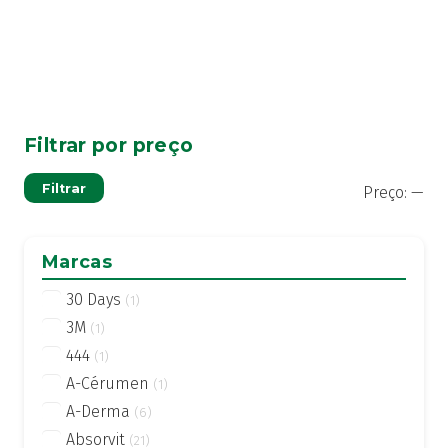
Filtrar por preço
Pre
Pre
Filtrar
Preço:
—
mí
má
Marcas
30 Days
(1)
3M
(1)
444
(1)
A-Cérumen
(1)
A-Derma
(6)
Absorvit
(21)