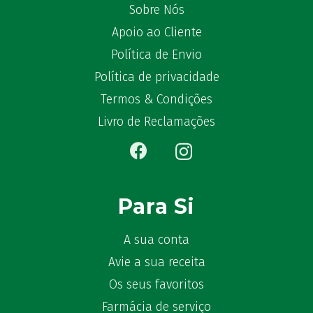
Sobre Nós
Becozyme
(2)
Apoio ao Cliente
Bekunis
(2)
Bêlisina
Política de Envio
(1)
Ben-u-gripe
(1)
Política de privacidade
Ben-U-Ron
(6)
Termos & Condições
Benaderma
(1)
Livro de Reclamações
Benflux
(4)
Benylin
(1)
Benzac
(2)
Benzacare
(2)
Para Si
Bepanthen
(5)
Bepanthene
(10)
A sua conta
Bequisan
(1)
Avie a sua receita
Betadine
(9)
Os seus favoritos
Beter
(16)
Farmácia de serviço
Bexident
(7)