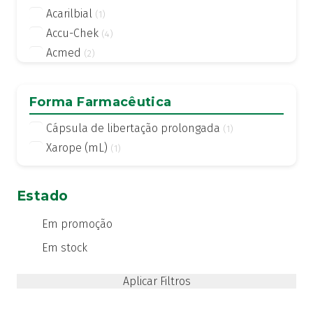
Acarilbial
(1)
Accu-Chek
(4)
Acmed
(2)
Actifed
(2)
Actius
(4)
Forma Farmacêutica
Activsil
(2)
Cápsula de libertação prolongada
(1)
Actreen
(1)
Xarope (mL)
(1)
Actronadol
(1)
Acutil
(3)
ADA care
(1)
Estado
Adiprox
(1)
Em promoção
Advancis
(24)
Em stock
Advantage
(1)
Advantix
(2)
Advocate
(4)
Aero-OM
(10)