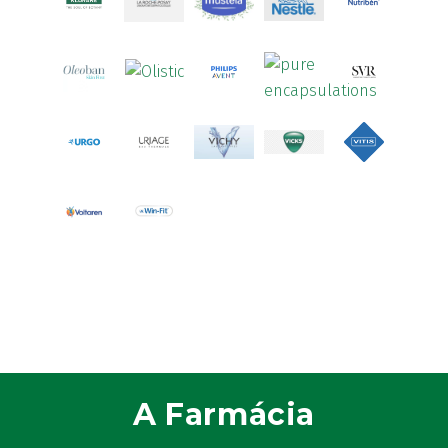
Aspegic
(1)
Aspirina
(4)
Astrilax
(1)
ATL
(12)
Atyflor
(2)
Audispray
(2)
Avène
(88)
Azora
(1)
B-Lift
(2)
Baciginal
(2)
Bailleul Dermatologie
(4)
balene by Bexident
(6)
Bambo Nature
(1)
Barral
(18)
A Farmácia
BD
(4)
Bebegel
(1)