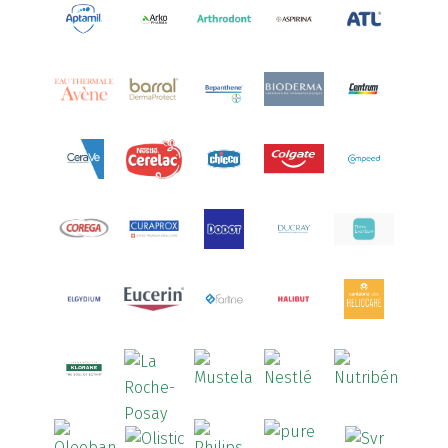
Aquamed Active
(1)
Aquilea
(3)
Aquoral
(1)
Arcalion
(1)
Arcid
(2)
Aredsan
(1)
Arkopharma
(57)
Armolipid
(1)
Arnidol
(3)
Arnigel
(1)
Artelac
(4)
Arterin
(3)
Arthrodont
(6)
ArtiActive
(2)
Artrocomplet
(1)
Artrozen
(1)