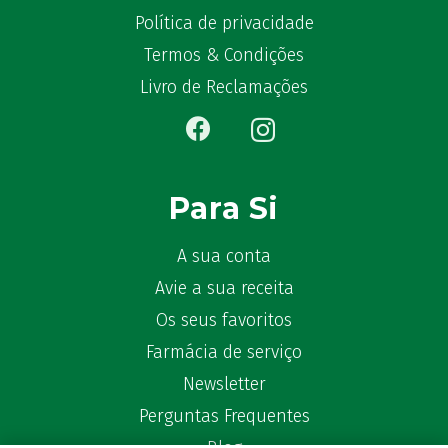
Becozyme
(2)
Política de privacidade
Bekunis
(2)
Termos & Condições
Bêlisina
(1)
Livro de Reclamações
Ben-u-gripe
(1)
Ben-U-Ron
(6)
Benaderma
(1)
Benflux
(4)
Para Si
Benylin
(1)
Benzac
(2)
A sua conta
Benzacare
(2)
Avie a sua receita
Bepanthen
(5)
Os seus favoritos
Bepanthene
(10)
Farmácia de serviço
Bequisan
(1)
Betadine
Newsletter
(9)
Beter
(16)
Perguntas Frequentes
Bexident
(7)