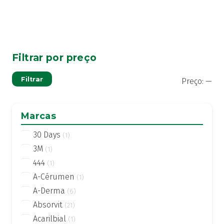
Filtrar por preço
Pre
Pre
Filtrar
Preço:
—
mí
má
Marcas
30 Days
(1)
3M
(1)
444
(1)
A-Cérumen
(1)
A-Derma
(6)
Absorvit
(21)
Acarilbial
(1)