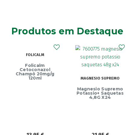
Aga
(2)
Agiolax
(2)
Ainara
(1)
Produtos em Destaque
Akildia
(1)
Akileïne
(14)
Akilhiver
(1)
FOLICALM
Alanerv
(1)
Alasod
(1)
Folicalm
Cetoconazol
Alcura
(1)
Champô 20mg/g
120ml
MAGNESIO SUPREMO
Alerjon
(1)
Ec
Magnesio Supremo
Algasiv
Endu
(2)
Potassio+ Saquetas
4,8G X24
Algesal
(1)
Aliand
(2)
Alifar
(1)
Alka-Seltzer
(1)
ALL TEST
(3)