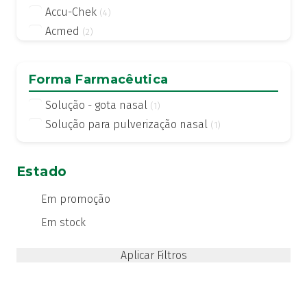
Accu-Chek
(4)
Acmed
(2)
Actifed
(2)
Actius
(4)
Forma Farmacêutica
Activsil
(2)
Solução - gota nasal
(1)
Actreen
(1)
Solução para pulverização nasal
(1)
Actronadol
(1)
Acutil
(3)
ADA care
(1)
Estado
Adiprox
(1)
Em promoção
Advancis
(24)
Em stock
Advantage
(1)
Advantix
(2)
Advocate
(4)
Aero-OM
(10)
Aerochamber
(4)