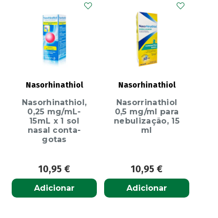
Nasorhinathiol
Nasorhinathiol
Nasorhinathiol,
Nasorrinathiol
0,25 mg/mL-
0,5 mg/ml para
15mL x 1 sol
nebulização, 15
nasal conta-
ml
gotas
10,95
€
10,95
€
Adicionar
Adicionar