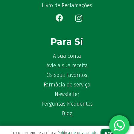
Ben-u-gripe
Livro de Reclamações
(1)
Ben-U-Ron
(6)
Benaderma
(1)
Benflux
(4)
Benylin
(1)
Para Si
Benzac
(2)
Benzacare
(2)
A sua conta
Bepanthen
(5)
Avie a sua receita
Bepanthene
(10)
Os seus favoritos
Bequisan
(1)
Farmácia de serviço
Betadine
(9)
Newsletter
Beter
(16)
Perguntas Frequentes
Bexident
(7)
Blog
Bi-Oralsuero
(1)
Biafine
(2)
Bio-Oil
(3)
Aceito
Li, compreendi e aceito a
Política de privacidade