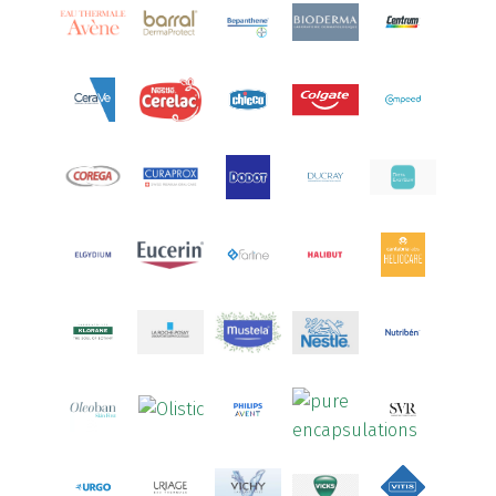
Arcalion
(1)
Arcid
(2)
Aredsan
(1)
Arkopharma
(57)
Armolipid
(1)
Arnidol
(3)
Arnigel
(1)
Artelac
(4)
Arterin
(3)
Arthrodont
(6)
ArtiActive
(2)
Artrocomplet
(1)
Artrozen
(1)
Aspegic
(1)
Aspirina
(4)
Astrilax
(1)