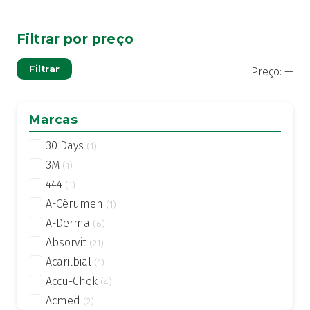
Filtrar por preço
Pre
Pre
Filtrar
Preço:
—
mí
má
Marcas
30 Days
(1)
3M
(1)
444
(1)
A-Cérumen
(1)
A-Derma
(6)
Absorvit
(21)
Acarilbial
(1)
Accu-Chek
(4)
Acmed
(2)