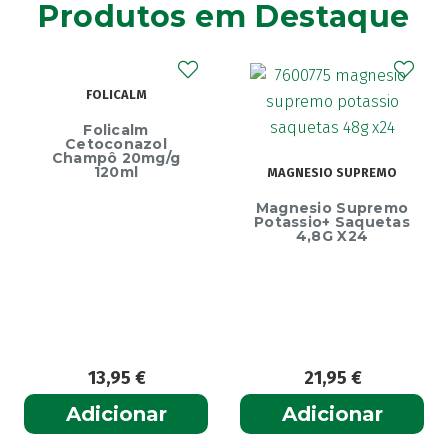
Produtos em Destaque
Ainara
(1)
Akildia
(1)
Akileïne
(14)
FOLICALM
Akilhiver
(1)
Alanerv
(1)
Folicalm
Cetoconazol
Alasod
(1)
Champô 20mg/g
120ml
MAGNESIO SUPREMO
Alcura
(1)
Magnesio Supremo
Alerjon
(1)
Potassio+ Saquetas
4,8G X24
Algasiv
(2)
Algesal
(1)
Aliand
(2)
Alifar
(1)
Alka-Seltzer
(1)
13,95
€
21,95
€
ALL TEST
(3)
Allergodil
(2)
Adicionar
Adicionar
Allergodil OD
(1)