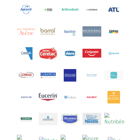
Aquoral
(1)
Arcalion
(1)
Arcid
(2)
Aredsan
(1)
Arkopharma
(57)
Armolipid
(1)
Arnidol
(3)
Arnigel
(1)
Artelac
(4)
Arterin
(3)
Arthrodont
(6)
ArtiActive
(2)
Artrocomplet
(1)
Artrozen
(1)
Aspegic
(1)
Aspirina
(4)