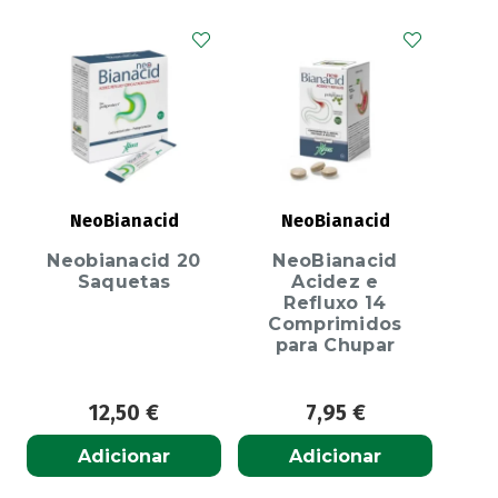
NeoBianacid
NeoBianacid
Neobianacid 20
NeoBianacid
Saquetas
Acidez e
Refluxo 14
Comprimidos
para Chupar
12,50
€
7,95
€
Adicionar
Adicionar