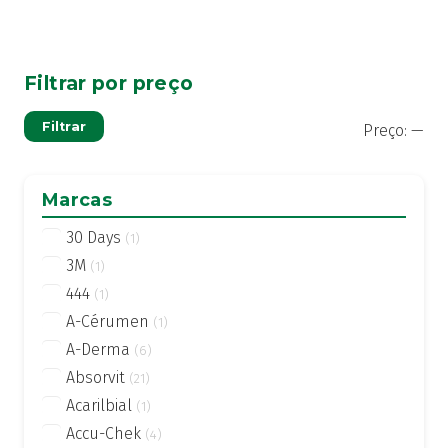
Filtrar por preço
Pre
Pre
Filtrar
Preço:
—
mí
má
Marcas
30 Days
(1)
3M
(1)
444
(1)
A-Cérumen
(1)
A-Derma
(6)
Absorvit
(21)
Acarilbial
(1)
Accu-Chek
(4)