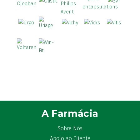
Astrilax
(1)
ATL
(12)
Atyflor
(2)
Audispray
(2)
Avène
(88)
Azora
(1)
B-Lift
(2)
Baciginal
(2)
Bailleul Dermatologie
(4)
balene by Bexident
(6)
Bambo Nature
(1)
Barral
(18)
BD
(4)
A Farmácia
Bebegel
(1)
Becozyme
(2)
Sobre Nós
Bekunis
(2)
Apoio ao Cliente