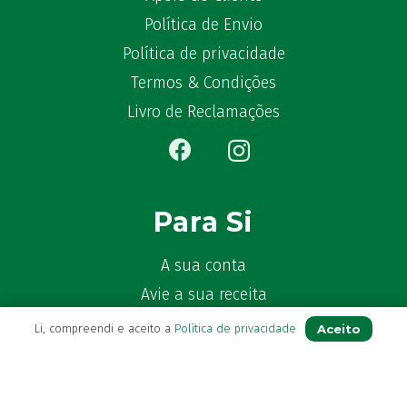
Bêlisina
(1)
Política de Envio
Ben-u-gripe
(1)
Política de privacidade
Ben-U-Ron
(6)
Termos & Condições
Benaderma
(1)
Livro de Reclamações
Benflux
(4)
Benylin
(1)
Benzac
(2)
Benzacare
(2)
Para Si
Bepanthen
(5)
Bepanthene
(10)
A sua conta
Bequisan
(1)
Betadine
Avie a sua receita
(9)
Beter
(16)
Os seus favoritos
Aceito
Li, compreendi e aceito a
Política de privacidade
Bexident
(7)
Farmácia de serviço
Bi-Oralsuero
(1)
Newsletter
Biafine
(2)