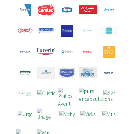
Aquilea
(3)
Aquoral
(1)
Arcalion
(1)
Arcid
(2)
Aredsan
(1)
Arkopharma
(57)
Armolipid
(1)
Arnidol
(3)
Arnigel
(1)
Artelac
(4)
Arterin
(3)
Arthrodont
(6)
ArtiActive
(2)
Artrocomplet
(1)
Artrozen
(1)
Aspegic
(1)