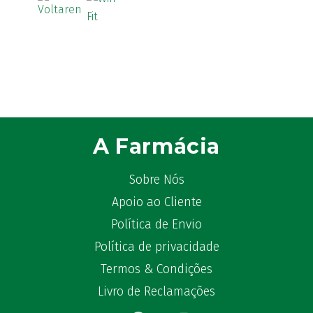
Aspirina
(4)
Astrilax
(1)
ATL
(12)
Atyflor
(2)
Audispray
(2)
Avène
(88)
Azora
(1)
A Farmácia
B-Lift
(2)
Baciginal
(2)
Sobre Nós
Bailleul Dermatologie
(4)
Apoio ao Cliente
balene by Bexident
(6)
Política de Envio
Bambo Nature
(1)
Barral
Política de privacidade
(18)
BD
(4)
Termos & Condições
Bebegel
(1)
Livro de Reclamações
Becozyme
(2)