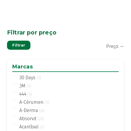
Filtrar por preço
Pre
Pre
Filtrar
Preço:
—
mí
má
Marcas
30 Days
(1)
3M
(1)
444
(1)
A-Cérumen
(1)
A-Derma
(6)
Absorvit
(21)
Acarilbial
(1)