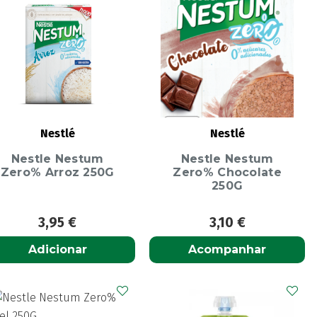
Nestlé
Nestlé
Nestle Nestum
Nestle Nestum
Zero% Arroz 250G
Zero% Chocolate
250G
3,95
€
3,10
€
Adicionar
Acompanhar