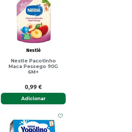
Nestlé
Nestle Pacotinho
Maca Pessego 90G
6M+
0,99
€
Adicionar