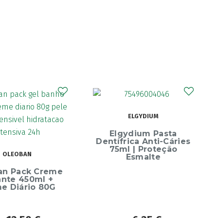
CURAPROX
ELGYDIUM
Curaprox Surgical
Escova Dentes Mega
ydium Pasta
Soft
rica Anti-Cáries
l | Proteção
Esmalte