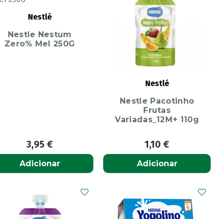
Nestlé
Nestle Nestum
Zero% Mel 250G
Nestlé
Nestle Pacotinho
Frutas
Variadas_12M+ 110g
3,95
€
1,10
€
Adicionar
Adicionar