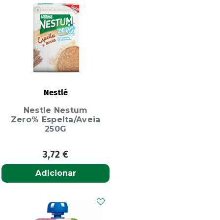
Nestlé
Nestle Nestum
Zero% Espelta/Aveia
250G
3,72
€
Adicionar