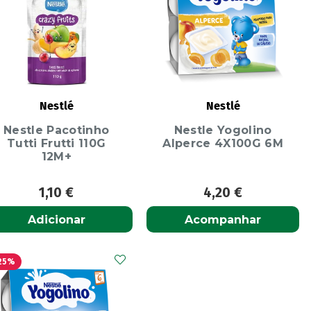
Nestlé
Nestlé
Nestle Pacotinho
Nestle Yogolino
Tutti Frutti 110G
Alperce 4X100G 6M
12M+
1,10
€
4,20
€
Adicionar
Acompanhar
25%