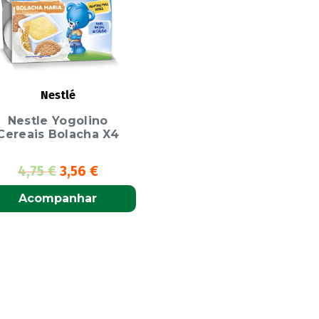
Nestlé
Nestle Yogolino
Cereais Bolacha X4
4,75
€
3,56
€
Acompanhar