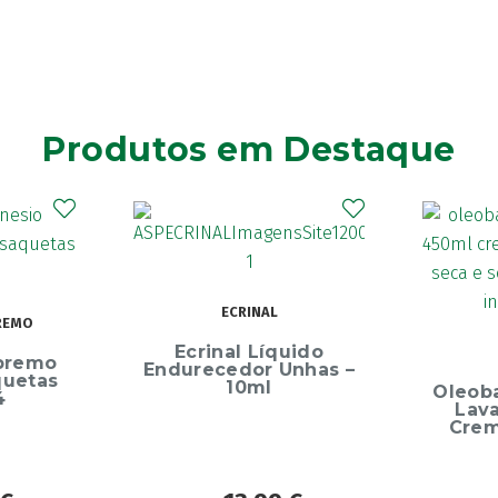
Produtos em Destaque
Elg
Dentíf
75m
uido
OLEOBAN
Unhas –
Oleoban Pack Creme
Lavante 450ml +
Creme Diário 80G