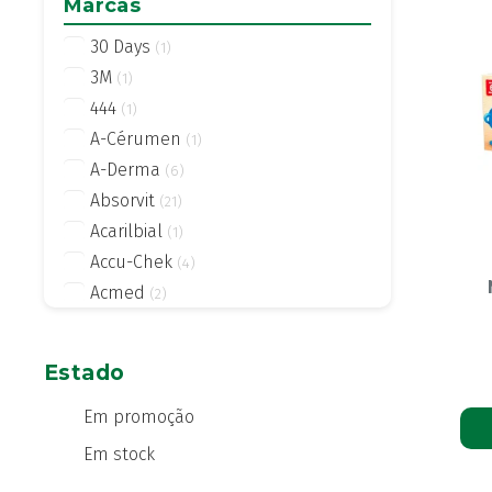
Marcas
30 Days
(1)
3M
(1)
444
(1)
A-Cérumen
(1)
A-Derma
(6)
Absorvit
(21)
Acarilbial
(1)
Accu-Chek
(4)
Acmed
(2)
Actifed
(2)
Actius
(4)
Estado
Activsil
(2)
Actreen
Em promoção
(1)
Actronadol
(1)
Em stock
Acutil
(3)