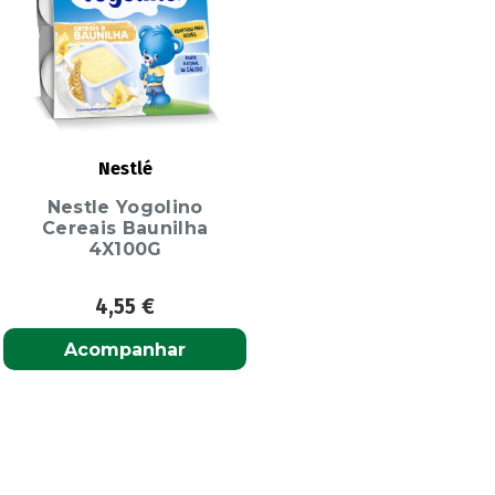
Nestlé
Nestle Yogolino
Cereais Baunilha
4X100G
4,55
€
Acompanhar