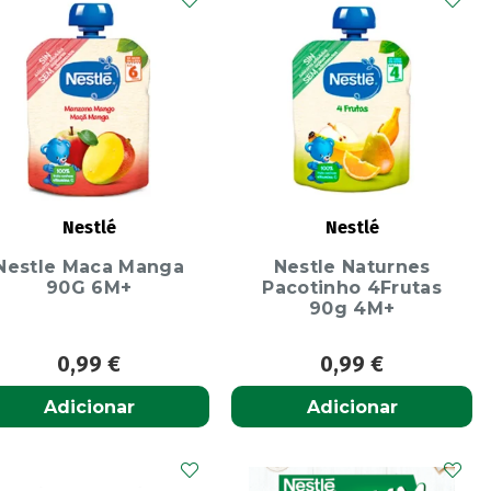
Nestlé
Nestlé
Nestle Maca Manga
Nestle Naturnes
90G 6M+
Pacotinho 4Frutas
90g 4M+
0,99
€
0,99
€
Adicionar
Adicionar