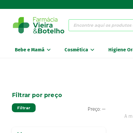
Products
search
Bebe e Mamã
Cosmética
Higiene Or
Filtrar por preço
Preço
Preço
Filtrar
Preço:
—
mínimo
máximo
A m