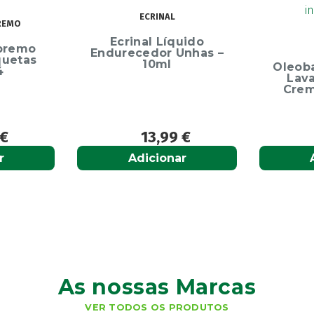
ECRINAL
Ecrinal Líquido
OLEOBAN
Endurecedor Unhas –
10ml
Oleoban Pack
Lavante 450
Creme Diári
13,99
€
12,50
Adicionar
Adiciona
As nossas Marcas
VER TODOS OS PRODUTOS