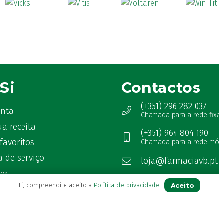
Si
Contactos
(+351) 296 282 037
onta
Chamada para a rede fix
ua receita
(+351) 964 804 190
favoritos
Chamada para a rede mó
 de serviço
loja@farmaciavb.pt
ter
Abertos de 2ª a 6ª das 9:00h à
Aceito
Li, compreendi e aceito a
Política de privacidade
as Frequentes
Sábados das 9:00h às 13:00h
Ver Farmácia de Serviço aber