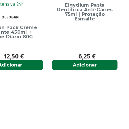
Escov
Elgydium Pasta
Dentífrica Anti-Cáries
75ml | Proteção
Esmalte
 Creme
ml +
o 80G
€
6,25
€
r
Adicionar