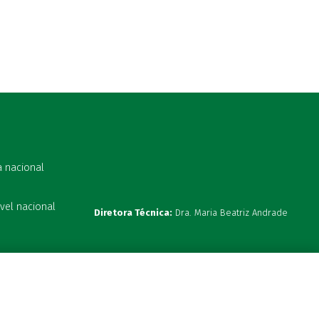
a nacional
vel nacional
Diretora Técnica:
Dra. Maria Beatriz Andrade
s 19:00h
ta hoje