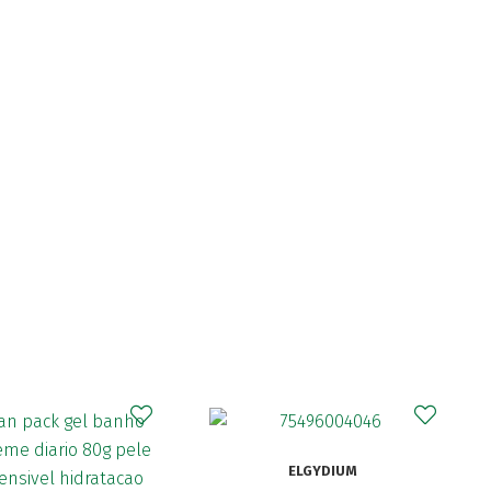
ELGYDIUM
Cura