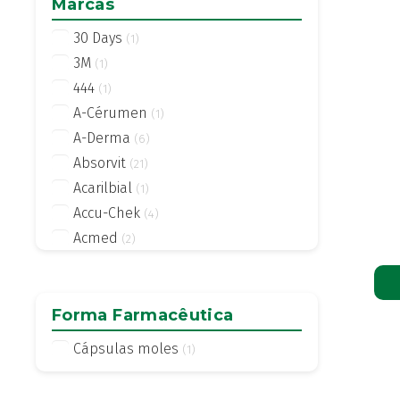
Marcas
30 Days
(1)
3M
(1)
444
(1)
A-Cérumen
(1)
A-Derma
(6)
Absorvit
(21)
Acarilbial
(1)
Accu-Chek
(4)
Acmed
(2)
Actifed
(2)
Actius
(4)
Activsil
Forma Farmacêutica
(2)
Actreen
(1)
Cápsulas moles
(1)
Actronadol
(1)
Acutil
(3)