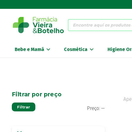
Products
search
Bebe e Mamã
Cosmética
Higiene Or
Filtrar por preço
Ape
Preço
Preço
Filtrar
Preço:
—
mínimo
máximo