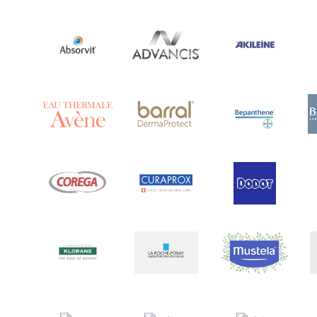
Ananase
(1)
Androcare
(1)
Anidrosan
(1)
Ansiwell
(2)
Anthelmin
(1)
Antigrippine
(2)
Aposán
(65)
Aptamil
(16)
Aquamed Active
(1)
Aquilea
(3)
Aquoral
(1)
Arcalion
(1)
Arcid
(2)
Aredsan
(1)
Arkopharma
(57)
Armolipid
(1)