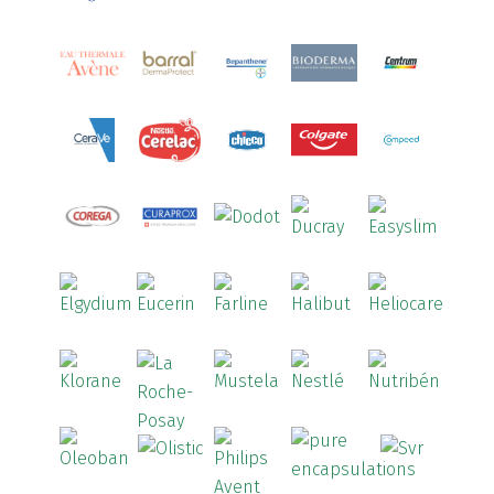
Aquilea
(3)
Aquoral
(1)
Arcalion
(1)
Arcid
(2)
Aredsan
(1)
Arkopharma
(57)
Armolipid
(1)
Arnidol
(3)
Arnigel
(1)
Artelac
(4)
Arterin
(3)
Arthrodont
(6)
ArtiActive
(2)
Artrocomplet
(1)
Artrozen
(1)
Aspegic
(1)