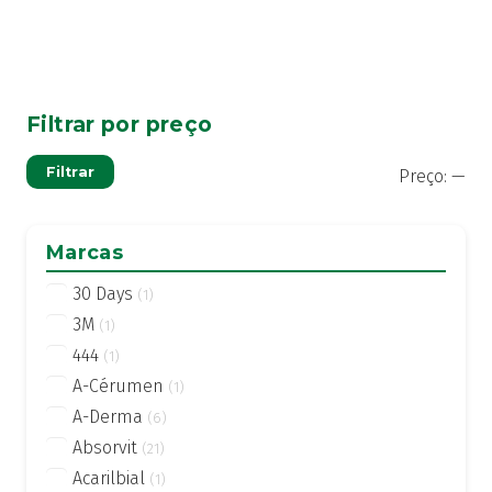
Filtrar por preço
Pre
Pre
Filtrar
Preço:
—
mí
má
Marcas
30 Days
(1)
3M
(1)
444
(1)
A-Cérumen
(1)
A-Derma
(6)
Absorvit
(21)
Acarilbial
(1)