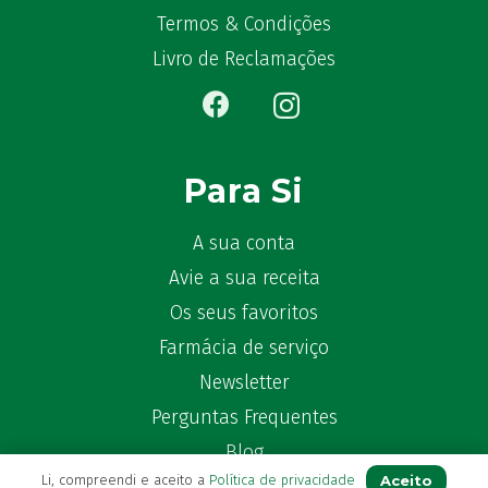
Bekunis
(2)
Termos & Condições
Bêlisina
(1)
Livro de Reclamações
Ben-u-gripe
(1)
Ben-U-Ron
(6)
Benaderma
(1)
Benflux
(4)
Para Si
Benylin
(1)
Benzac
(2)
A sua conta
Benzacare
(2)
Avie a sua receita
Bepanthen
(5)
Os seus favoritos
Bepanthene
(10)
Farmácia de serviço
Bequisan
(1)
Newsletter
Betadine
(9)
Beter
(16)
Perguntas Frequentes
Bexident
(7)
Blog
Bi-Oralsuero
(1)
Aceito
Li, compreendi e aceito a
Política de privacidade