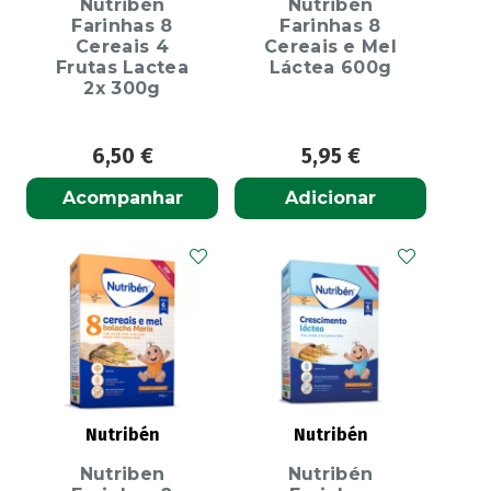
Nutribén
Nutribén
Farinhas 8
Farinhas 8
Cereais 4
Cereais e Mel
Frutas Lactea
Láctea 600g
2x 300g
6,50
€
5,95
€
Acompanhar
Adicionar
Nutribén
Nutribén
Nutriben
Nutribén