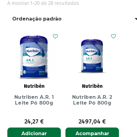
A mostrar 1–20 de 28 resultados
Nutribén
Nutribén
Nutriben A.R. 1
Nutriben A.R. 2
Leite Pó 800g
Leite Pó 800g
24,27
€
2497,04
€
Adicionar
Acompanhar