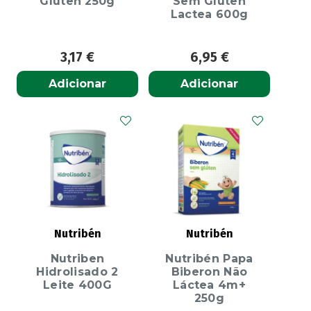
Gluten 250g
Sem Gluten
Lactea 600g
3,17
€
6,95
€
Adicionar
Adicionar
Nutribén
Nutribén
Nutriben
Nutribén Papa
Hidrolisado 2
Biberon Não
Leite 400G
Láctea 4m+
250g