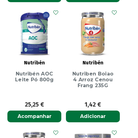
Nutribén
Nutribén
Nutribén AOC
Nutriben Boiao
Leite Pó 800g
4 Arroz Cenou
Frang 235G
25,25
€
1,42
€
Acompanhar
Adicionar