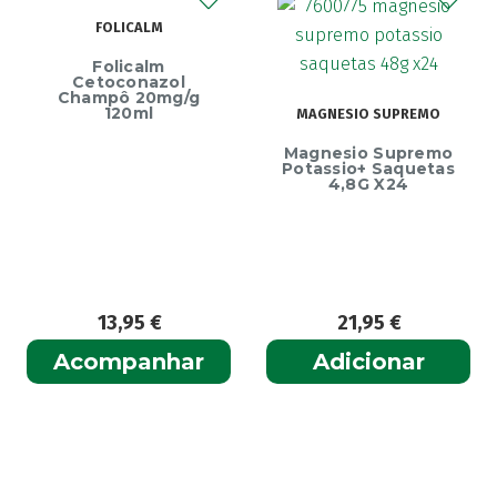
Akileïne
(14)
FOLICALM
Akilhiver
(1)
Folicalm
Alanerv
(1)
Cetoconazol
Champô 20mg/g
Alasod
(1)
120ml
MAGNESIO SUPREMO
Alcura
(1)
Magnesio Supremo
Potassio+ Saquetas
Alerjon
(1)
4,8G X24
Algasiv
(2)
Algesal
(1)
Aliand
(2)
Alifar
(1)
13,95
€
21,95
€
Alka-Seltzer
(1)
ALL TEST
Acompanhar
Adicionar
(3)
Allergodil
(2)
Allergodil OD
(1)
Alobaby
(1)
Aloclair
(2)