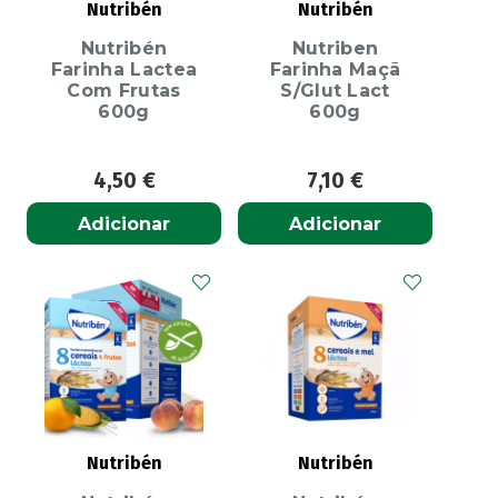
Nutribén
Nutribén
Nutribén
Nutriben
Farinha Lactea
Farinha Maçã
Com Frutas
S/Glut Lact
600g
600g
4,50
€
7,10
€
Adicionar
Adicionar
Nutribén
Nutribén