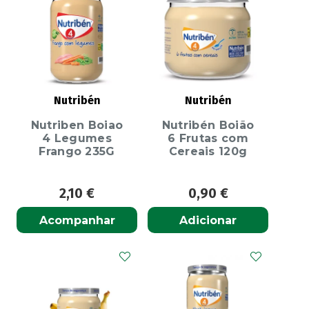
Nutribén
Nutribén
Nutriben Boiao
Nutribén Boião
4 Legumes
6 Frutas com
Frango 235G
Cereais 120g
2,10
€
0,90
€
Acompanhar
Adicionar