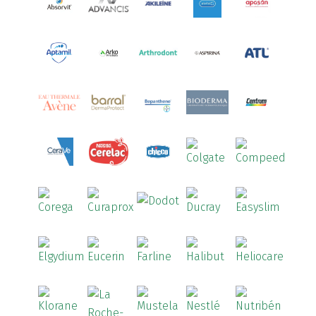
Aredsan
(1)
Arkopharma
(57)
Armolipid
(1)
Arnidol
(3)
Arnigel
(1)
Artelac
(4)
Arterin
(3)
Arthrodont
(6)
ArtiActive
(2)
Artrocomplet
(1)
Artrozen
(1)
Aspegic
(1)
Aspirina
(4)
Astrilax
(1)
ATL
(12)
Atyflor
(2)