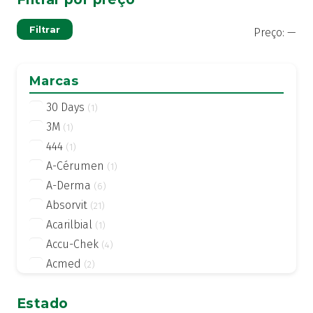
Pre
Pre
Filtrar
Preço:
—
mí
má
Marcas
30 Days
(1)
3M
(1)
444
(1)
A-Cérumen
(1)
A-Derma
(6)
Absorvit
(21)
Acarilbial
(1)
Accu-Chek
(4)
Acmed
(2)
Actifed
(2)
Estado
Actius
(4)