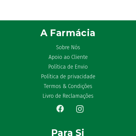
ATL
(12)
Atyflor
(2)
Audispray
(2)
A Farmácia
Avène
(88)
Azora
(1)
Sobre Nós
B-Lift
(2)
Apoio ao Cliente
Baciginal
(2)
Política de Envio
Bailleul Dermatologie
(4)
balene by Bexident
(6)
Política de privacidade
Bambo Nature
(1)
Termos & Condições
Barral
(18)
Livro de Reclamações
BD
(4)
Bebegel
(1)
Becozyme
(2)
Bekunis
(2)
Para Si
Bêlisina
(1)