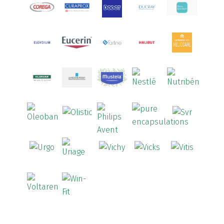
Arcalion
(1)
Arcid
(2)
Aredsan
(1)
Arkopharma
(57)
Armolipid
(1)
Arnidol
(3)
Arnigel
(1)
Artelac
(4)
Arterin
(3)
Arthrodont
(6)
ArtiActive
(2)
Artrocomplet
(1)
Artrozen
(1)
Aspegic
(1)
Aspirina
(4)
Astrilax
(1)