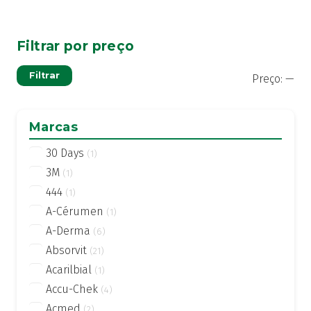
Filtrar por preço
Pre
Pre
Filtrar
Preço:
—
mí
má
Marcas
30 Days
(1)
3M
(1)
444
(1)
A-Cérumen
(1)
A-Derma
(6)
Absorvit
(21)
Acarilbial
(1)
Accu-Chek
(4)
Acmed
(2)