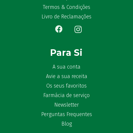
Becozyme
(2)
Termos & Condições
Bekunis
(2)
Livro de Reclamações
Bêlisina
(1)
Ben-u-gripe
(1)
Ben-U-Ron
(6)
Benaderma
(1)
Para Si
Benflux
(4)
Benylin
(1)
A sua conta
Benzac
(2)
Benzacare
Avie a sua receita
(2)
Bepanthen
(5)
Os seus favoritos
Bepanthene
(10)
Farmácia de serviço
Bequisan
(1)
Newsletter
Betadine
(9)
Perguntas Frequentes
Beter
(16)
Blog
Bexident
(7)