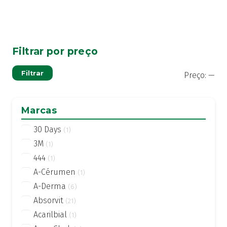
Filtrar por preço
Pre
Pre
Filtrar
Preço:
—
mí
má
Marcas
30 Days
(1)
3M
(1)
444
(1)
A-Cérumen
(1)
A-Derma
(6)
Absorvit
(21)
Acarilbial
(1)