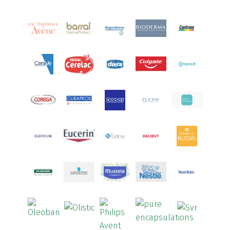
Aquamed Active
(1)
Aquilea
(3)
Aquoral
(1)
Arcalion
(1)
Arcid
(2)
Aredsan
(1)
Arkopharma
(57)
Armolipid
(1)
Arnidol
(3)
Arnigel
(1)
Artelac
(4)
Arterin
(3)
Arthrodont
(6)
ArtiActive
(2)
Artrocomplet
(1)
Artrozen
(1)